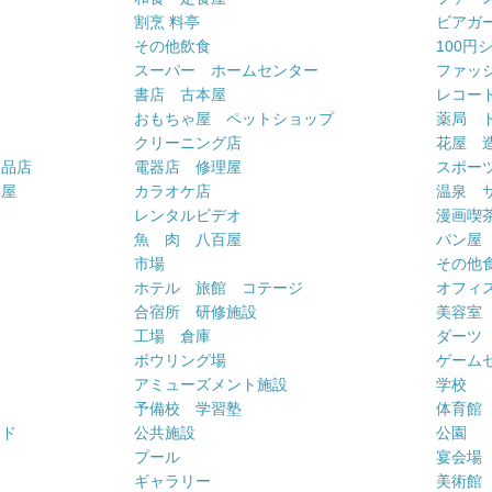
割烹 料亭
ビアガ
その他飲食
100円
スーパー ホームセンター
ファッ
書店 古本屋
レコー
おもちゃ屋 ペットショップ
薬局 
クリーニング店
花屋 
用品店
電器店 修理屋
スポー
車屋
カラオケ店
温泉 
ー
レンタルビデオ
漫画喫
魚 肉 八百屋
パン屋
市場
その他
ホテル 旅館 コテージ
オフィス
合宿所 研修施設
美容室
工場 倉庫
ダーツ
ボウリング場
ゲーム
アミューズメント施設
学校
予備校 学習塾
体育館
ンド
公共施設
公園
プール
宴会場
ギャラリー
美術館