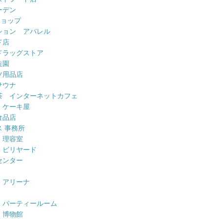
ーデン
ショップ
ション アパレル
ド店
ドラッグストア
造園
ツ用品店
サウナ
茶 インターネットカフェ
 ケーキ屋
食品店
 事務所
 理容室
 ビリヤード
センター
 アリーナ
 パーティールーム
 博物館