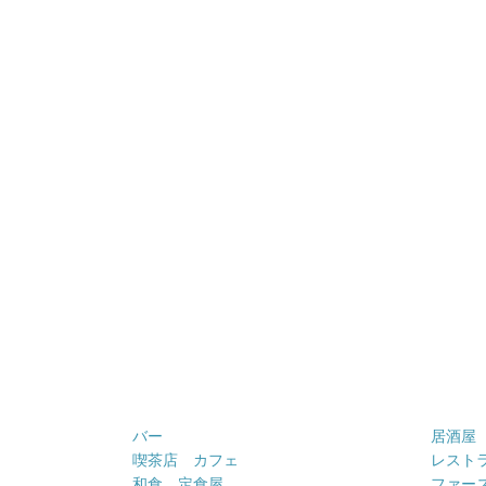
バー
居酒屋
喫茶店 カフェ
レスト
和食 定食屋
ファー