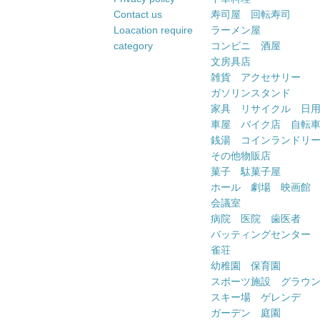
Contact us
寿司屋 回転寿司
Loacation require
ラーメン屋
category
コンビニ 酒屋
文房具店
雑貨 アクセサリー
ガソリンスタンド
家具 リサイクル 日
車屋 バイク店 自転
銭湯 コインランドリ
その他物販店
菓子 駄菓子屋
ホール 劇場 映画館
会議室
病院 医院 歯医者
バッティングセンター
雀荘
幼稚園 保育園
スポーツ施設 グラウ
スキー場 ゲレンデ
ガーデン 庭園