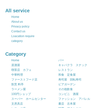
All service
Home
About us
Privacy policy
Contact us
Loacation require
category
Category
Home
バー
居酒屋
キャバクラ スナック
喫茶店 カフェ
レストラン
中華料理
和食 定食屋
ファーストフード店
寿司屋 回転寿司
割烹 料亭
ビアガーデン
ラーメン屋
その他飲食
100円ショップ
コンビニ 酒屋
スーパー ホームセンター
ファッション アパレル
文房具店
書店 古本屋