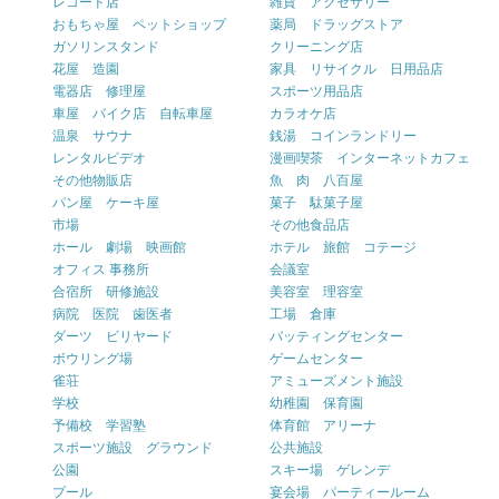
レコード店
雑貨 アクセサリー
おもちゃ屋 ペットショップ
薬局 ドラッグストア
ガソリンスタンド
クリーニング店
花屋 造園
家具 リサイクル 日用品店
電器店 修理屋
スポーツ用品店
車屋 バイク店 自転車屋
カラオケ店
温泉 サウナ
銭湯 コインランドリー
レンタルビデオ
漫画喫茶 インターネットカフェ
その他物販店
魚 肉 八百屋
パン屋 ケーキ屋
菓子 駄菓子屋
市場
その他食品店
ホール 劇場 映画館
ホテル 旅館 コテージ
オフィス 事務所
会議室
合宿所 研修施設
美容室 理容室
病院 医院 歯医者
工場 倉庫
ダーツ ビリヤード
バッティングセンター
ボウリング場
ゲームセンター
雀荘
アミューズメント施設
学校
幼稚園 保育園
予備校 学習塾
体育館 アリーナ
スポーツ施設 グラウンド
公共施設
公園
スキー場 ゲレンデ
プール
宴会場 パーティールーム