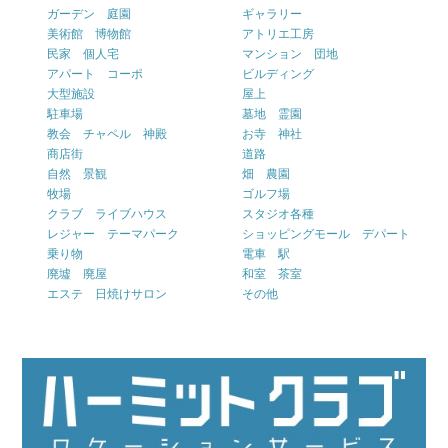
ガーデン 庭園
ギャラリー
美術館 博物館
アトリエ工房
民家 個人宅
マンション 団地
アパート コーポ
ビルディング
大型施設
屋上
駐車場
墓地 霊園
教会 チャペル 神殿
お寺 神社
商店街
道路
自然 景観
畑 農園
牧場
ゴルフ場
クラブ ライブハウス
スタジオ各種
レジャー テーマパーク
ショッピングモール デパート
乗り物
電車 駅
廃墟 廃屋
和室 茶室
エステ 日焼けサロン
その他