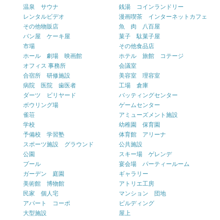
温泉 サウナ
銭湯 コインランドリー
レンタルビデオ
漫画喫茶 インターネットカフェ
その他物販店
魚 肉 八百屋
パン屋 ケーキ屋
菓子 駄菓子屋
市場
その他食品店
ホール 劇場 映画館
ホテル 旅館 コテージ
オフィス 事務所
会議室
合宿所 研修施設
美容室 理容室
病院 医院 歯医者
工場 倉庫
ダーツ ビリヤード
バッティングセンター
ボウリング場
ゲームセンター
雀荘
アミューズメント施設
学校
幼稚園 保育園
予備校 学習塾
体育館 アリーナ
スポーツ施設 グラウンド
公共施設
公園
スキー場 ゲレンデ
プール
宴会場 パーティールーム
ガーデン 庭園
ギャラリー
美術館 博物館
アトリエ工房
民家 個人宅
マンション 団地
アパート コーポ
ビルディング
大型施設
屋上