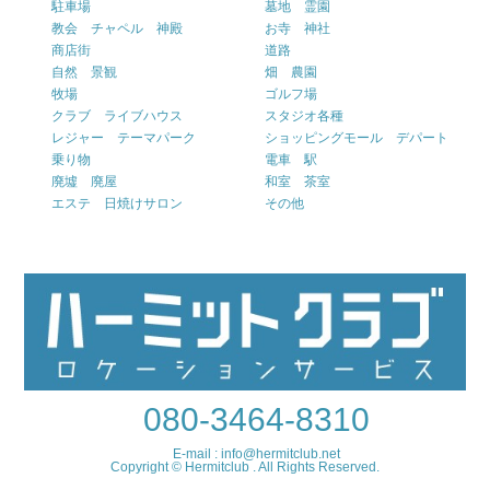
駐車場
墓地 霊園
教会 チャペル 神殿
お寺 神社
商店街
道路
自然 景観
畑 農園
牧場
ゴルフ場
クラブ ライブハウス
スタジオ各種
レジャー テーマパーク
ショッピングモール デパート
乗り物
電車 駅
廃墟 廃屋
和室 茶室
エステ 日焼けサロン
その他
080-3464-8310
E-mail : info@hermitclub.net
Copyright © Hermitclub . All Rights Reserved.