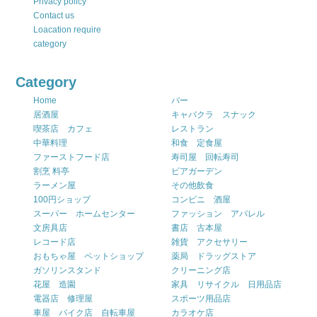
Privacy policy
Contact us
Loacation require
category
Category
Home
バー
居酒屋
キャバクラ スナック
喫茶店 カフェ
レストラン
中華料理
和食 定食屋
ファーストフード店
寿司屋 回転寿司
割烹 料亭
ビアガーデン
ラーメン屋
その他飲食
100円ショップ
コンビニ 酒屋
スーパー ホームセンター
ファッション アパレル
文房具店
書店 古本屋
レコード店
雑貨 アクセサリー
おもちゃ屋 ペットショップ
薬局 ドラッグストア
ガソリンスタンド
クリーニング店
花屋 造園
家具 リサイクル 日用品店
電器店 修理屋
スポーツ用品店
車屋 バイク店 自転車屋
カラオケ店