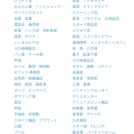
レコード店
雑貨 アクセサリー
おもちゃ屋 ペットショップ
薬局 ドラッグストア
ガソリンスタンド
クリーニング店
花屋 造園
家具 リサイクル 日用品店
電器店 修理屋
スポーツ用品店
車屋 バイク店 自転車屋
カラオケ店
温泉 サウナ
銭湯 コインランドリー
レンタルビデオ
漫画喫茶 インターネットカフェ
その他物販店
魚 肉 八百屋
パン屋 ケーキ屋
菓子 駄菓子屋
市場
その他食品店
ホール 劇場 映画館
ホテル 旅館 コテージ
オフィス 事務所
会議室
合宿所 研修施設
美容室 理容室
病院 医院 歯医者
工場 倉庫
ダーツ ビリヤード
バッティングセンター
ボウリング場
ゲームセンター
雀荘
アミューズメント施設
学校
幼稚園 保育園
予備校 学習塾
体育館 アリーナ
スポーツ施設 グラウンド
公共施設
公園
スキー場 ゲレンデ
プール
宴会場 パーティールーム