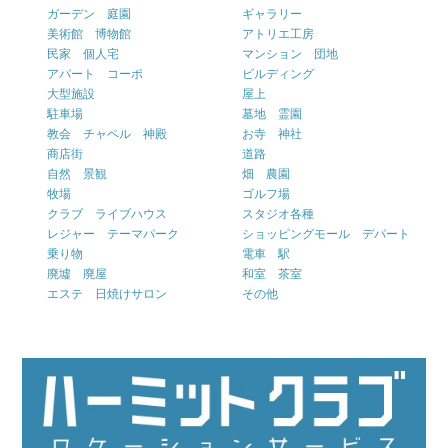
ガーデン 庭園
ギャラリー
美術館 博物館
アトリエ工房
民家 個人宅
マンション 団地
アパート コーポ
ビルディング
大型施設
屋上
駐車場
墓地 霊園
教会 チャペル 神殿
お寺 神社
商店街
道路
自然 景観
畑 農園
牧場
ゴルフ場
クラブ ライブハウス
スタジオ各種
レジャー テーマパーク
ショッピングモール デパート
乗り物
電車 駅
廃墟 廃屋
和室 茶室
エステ 日焼けサロン
その他