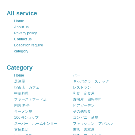
All service
Home
About us
Privacy policy
Contact us
Loacation require
category
Category
Home
バー
居酒屋
キャバクラ スナック
喫茶店 カフェ
レストラン
中華料理
和食 定食屋
ファーストフード店
寿司屋 回転寿司
割烹 料亭
ビアガーデン
ラーメン屋
その他飲食
100円ショップ
コンビニ 酒屋
スーパー ホームセンター
ファッション アパレル
文房具店
書店 古本屋