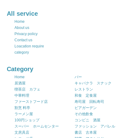
All service
Home
About us
Privacy policy
Contact us
Loacation require
category
Category
Home
バー
居酒屋
キャバクラ スナック
喫茶店 カフェ
レストラン
中華料理
和食 定食屋
ファーストフード店
寿司屋 回転寿司
割烹 料亭
ビアガーデン
ラーメン屋
その他飲食
100円ショップ
コンビニ 酒屋
スーパー ホームセンター
ファッション アパレル
文房具店
書店 古本屋