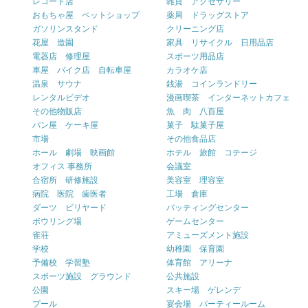
レコード店
雑貨 アクセサリー
おもちゃ屋 ペットショップ
薬局 ドラッグストア
ガソリンスタンド
クリーニング店
花屋 造園
家具 リサイクル 日用品店
電器店 修理屋
スポーツ用品店
車屋 バイク店 自転車屋
カラオケ店
温泉 サウナ
銭湯 コインランドリー
レンタルビデオ
漫画喫茶 インターネットカフェ
その他物販店
魚 肉 八百屋
パン屋 ケーキ屋
菓子 駄菓子屋
市場
その他食品店
ホール 劇場 映画館
ホテル 旅館 コテージ
オフィス 事務所
会議室
合宿所 研修施設
美容室 理容室
病院 医院 歯医者
工場 倉庫
ダーツ ビリヤード
バッティングセンター
ボウリング場
ゲームセンター
雀荘
アミューズメント施設
学校
幼稚園 保育園
予備校 学習塾
体育館 アリーナ
スポーツ施設 グラウンド
公共施設
公園
スキー場 ゲレンデ
プール
宴会場 パーティールーム