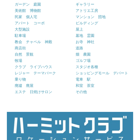
ガーデン 庭園
ギャラリー
美術館 博物館
アトリエ工房
民家 個人宅
マンション 団地
アパート コーポ
ビルディング
大型施設
屋上
駐車場
墓地 霊園
教会 チャペル 神殿
お寺 神社
商店街
道路
自然 景観
畑 農園
牧場
ゴルフ場
クラブ ライブハウス
スタジオ各種
レジャー テーマパーク
ショッピングモール デパート
乗り物
電車 駅
廃墟 廃屋
和室 茶室
エステ 日焼けサロン
その他