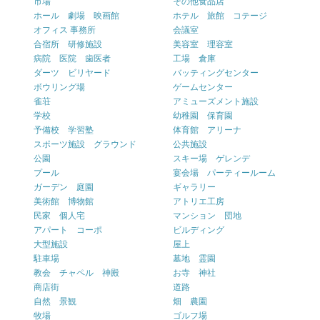
市場
その他食品店
ホール 劇場 映画館
ホテル 旅館 コテージ
オフィス 事務所
会議室
合宿所 研修施設
美容室 理容室
病院 医院 歯医者
工場 倉庫
ダーツ ビリヤード
バッティングセンター
ボウリング場
ゲームセンター
雀荘
アミューズメント施設
学校
幼稚園 保育園
予備校 学習塾
体育館 アリーナ
スポーツ施設 グラウンド
公共施設
公園
スキー場 ゲレンデ
プール
宴会場 パーティールーム
ガーデン 庭園
ギャラリー
美術館 博物館
アトリエ工房
民家 個人宅
マンション 団地
アパート コーポ
ビルディング
大型施設
屋上
駐車場
墓地 霊園
教会 チャペル 神殿
お寺 神社
商店街
道路
自然 景観
畑 農園
牧場
ゴルフ場