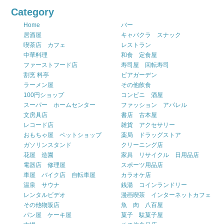
Category
Home
バー
居酒屋
キャバクラ スナック
喫茶店 カフェ
レストラン
中華料理
和食 定食屋
ファーストフード店
寿司屋 回転寿司
割烹 料亭
ビアガーデン
ラーメン屋
その他飲食
100円ショップ
コンビニ 酒屋
スーパー ホームセンター
ファッション アパレル
文房具店
書店 古本屋
レコード店
雑貨 アクセサリー
おもちゃ屋 ペットショップ
薬局 ドラッグストア
ガソリンスタンド
クリーニング店
花屋 造園
家具 リサイクル 日用品店
電器店 修理屋
スポーツ用品店
車屋 バイク店 自転車屋
カラオケ店
温泉 サウナ
銭湯 コインランドリー
レンタルビデオ
漫画喫茶 インターネットカフェ
その他物販店
魚 肉 八百屋
パン屋 ケーキ屋
菓子 駄菓子屋