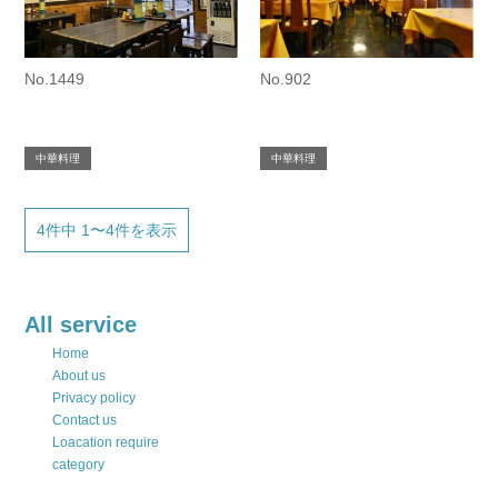
No.1449
No.902
中華料理
中華料理
4件中 1〜4件を表示
All service
Home
About us
Privacy policy
Contact us
Loacation require
category