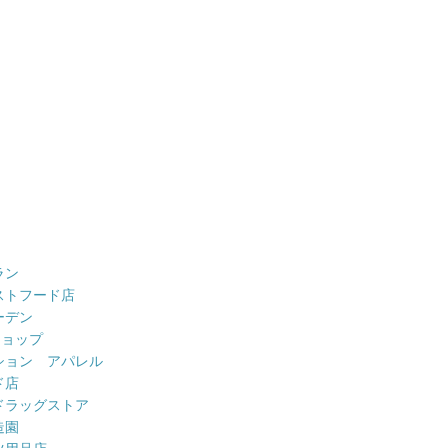
ラン
ストフード店
ーデン
ショップ
ション アパレル
ド店
ドラッグストア
造園