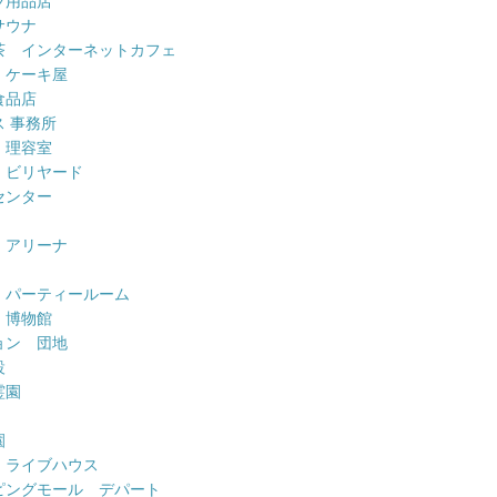
ツ用品店
サウナ
茶 インターネットカフェ
 ケーキ屋
食品店
 事務所
 理容室
 ビリヤード
センター
 アリーナ
 パーティールーム
 博物館
ョン 団地
設
霊園
園
 ライブハウス
ピングモール デパート