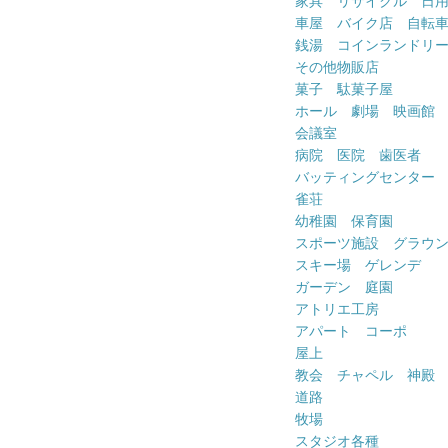
家具 リサイクル 日
車屋 バイク店 自転
銭湯 コインランドリ
その他物販店
菓子 駄菓子屋
ホール 劇場 映画館
会議室
病院 医院 歯医者
バッティングセンター
雀荘
幼稚園 保育園
スポーツ施設 グラウ
スキー場 ゲレンデ
ガーデン 庭園
アトリエ工房
アパート コーポ
屋上
教会 チャペル 神殿
道路
牧場
スタジオ各種