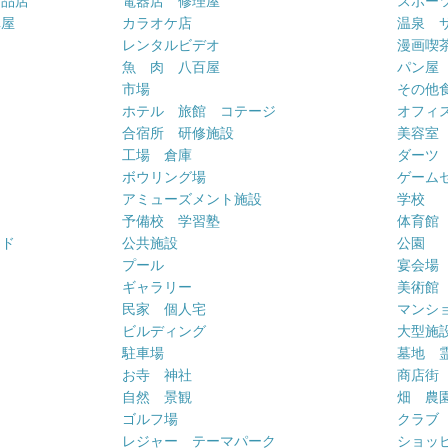
用品店
電器店 修理屋
スポー
車屋
カラオケ店
温泉 
ー
レンタルビデオ
漫画喫
魚 肉 八百屋
パン屋
市場
その他
ホテル 旅館 コテージ
オフィス
合宿所 研修施設
美容室
工場 倉庫
ダーツ
ボウリング場
ゲーム
アミューズメント施設
学校
予備校 学習塾
体育館
ンド
公共施設
公園
プール
宴会場
ギャラリー
美術館
民家 個人宅
マンシ
ビルディング
大型施
駐車場
墓地 
お寺 神社
商店街
自然 景観
畑 農
ゴルフ場
クラブ
レジャー テーマパーク
ショッ