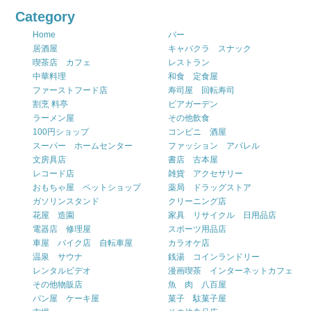
Category
Home
バー
居酒屋
キャバクラ スナック
喫茶店 カフェ
レストラン
中華料理
和食 定食屋
ファーストフード店
寿司屋 回転寿司
割烹 料亭
ビアガーデン
ラーメン屋
その他飲食
100円ショップ
コンビニ 酒屋
スーパー ホームセンター
ファッション アパレル
文房具店
書店 古本屋
レコード店
雑貨 アクセサリー
おもちゃ屋 ペットショップ
薬局 ドラッグストア
ガソリンスタンド
クリーニング店
花屋 造園
家具 リサイクル 日用品店
電器店 修理屋
スポーツ用品店
車屋 バイク店 自転車屋
カラオケ店
温泉 サウナ
銭湯 コインランドリー
レンタルビデオ
漫画喫茶 インターネットカフェ
その他物販店
魚 肉 八百屋
パン屋 ケーキ屋
菓子 駄菓子屋