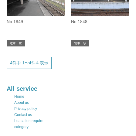
No.1849
No.1848
電車 駅
電車 駅
4件中 1〜4件を表示
All service
Home
About us
Privacy policy
Contact us
Loacation require
category