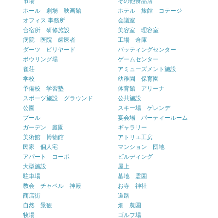
市場
その他食品店
ホール 劇場 映画館
ホテル 旅館 コテージ
オフィス 事務所
会議室
合宿所 研修施設
美容室 理容室
病院 医院 歯医者
工場 倉庫
ダーツ ビリヤード
バッティングセンター
ボウリング場
ゲームセンター
雀荘
アミューズメント施設
学校
幼稚園 保育園
予備校 学習塾
体育館 アリーナ
スポーツ施設 グラウンド
公共施設
公園
スキー場 ゲレンデ
プール
宴会場 パーティールーム
ガーデン 庭園
ギャラリー
美術館 博物館
アトリエ工房
民家 個人宅
マンション 団地
アパート コーポ
ビルディング
大型施設
屋上
駐車場
墓地 霊園
教会 チャペル 神殿
お寺 神社
商店街
道路
自然 景観
畑 農園
牧場
ゴルフ場