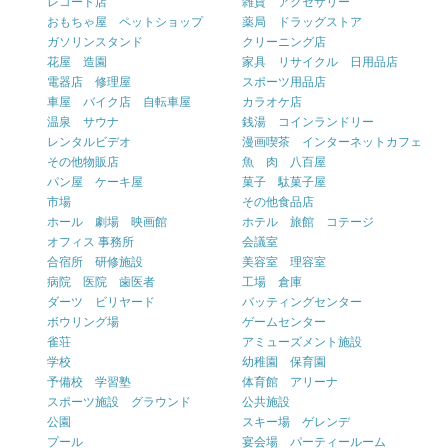
レコード店
雑貨 アクセサリー
おもちゃ屋 ペットショップ
薬局 ドラッグストア
ガソリンスタンド
クリーニング店
花屋 造園
家具 リサイクル 日用品店
電器店 修理屋
スポーツ用品店
車屋 バイク店 自転車屋
カラオケ店
温泉 サウナ
銭湯 コインランドリー
レンタルビデオ
漫画喫茶 インターネットカフェ
その他物販店
魚 肉 八百屋
パン屋 ケーキ屋
菓子 駄菓子屋
市場
その他食品店
ホール 劇場 映画館
ホテル 旅館 コテージ
オフィス 事務所
会議室
合宿所 研修施設
美容室 理容室
病院 医院 歯医者
工場 倉庫
ダーツ ビリヤード
バッティングセンター
ボウリング場
ゲームセンター
雀荘
アミューズメント施設
学校
幼稚園 保育園
予備校 学習塾
体育館 アリーナ
スポーツ施設 グラウンド
公共施設
公園
スキー場 ゲレンデ
プール
宴会場 パーティールーム