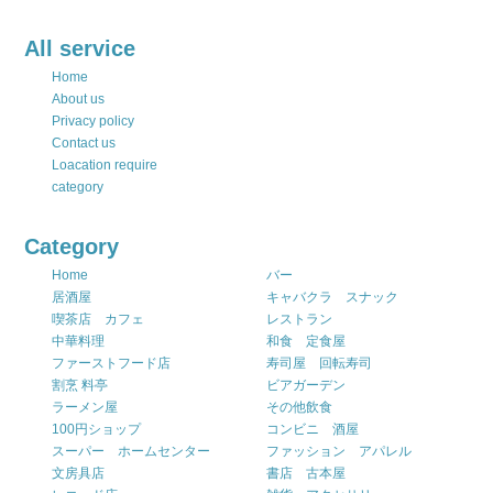
All service
Home
About us
Privacy policy
Contact us
Loacation require
category
Category
Home
バー
居酒屋
キャバクラ スナック
喫茶店 カフェ
レストラン
中華料理
和食 定食屋
ファーストフード店
寿司屋 回転寿司
割烹 料亭
ビアガーデン
ラーメン屋
その他飲食
100円ショップ
コンビニ 酒屋
スーパー ホームセンター
ファッション アパレル
文房具店
書店 古本屋