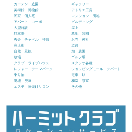
ガーデン 庭園
ギャラリー
美術館 博物館
アトリエ工房
民家 個人宅
マンション 団地
アパート コーポ
ビルディング
大型施設
屋上
駐車場
墓地 霊園
教会 チャペル 神殿
お寺 神社
商店街
道路
自然 景観
畑 農園
牧場
ゴルフ場
クラブ ライブハウス
スタジオ各種
レジャー テーマパーク
ショッピングモール デパート
乗り物
電車 駅
廃墟 廃屋
和室 茶室
エステ 日焼けサロン
その他