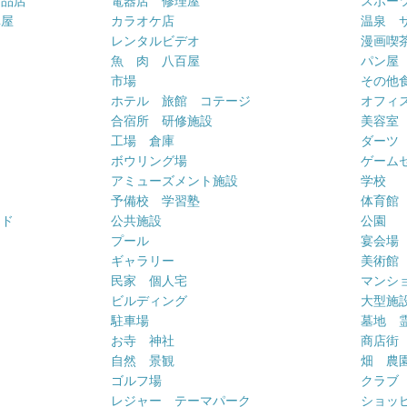
用品店
電器店 修理屋
スポー
車屋
カラオケ店
温泉 
ー
レンタルビデオ
漫画喫
魚 肉 八百屋
パン屋
市場
その他
ホテル 旅館 コテージ
オフィス
合宿所 研修施設
美容室
工場 倉庫
ダーツ
ボウリング場
ゲーム
アミューズメント施設
学校
予備校 学習塾
体育館
ンド
公共施設
公園
プール
宴会場
ギャラリー
美術館
民家 個人宅
マンシ
ビルディング
大型施
駐車場
墓地 
お寺 神社
商店街
自然 景観
畑 農
ゴルフ場
クラブ
レジャー テーマパーク
ショッ