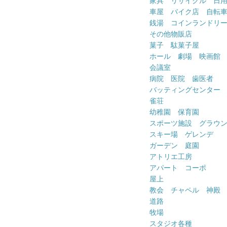
家具 リサイクル 日
車屋 バイク店 自転
銭湯 コインランドリ
その他物販店
菓子 駄菓子屋
ホール 劇場 映画館
会議室
病院 医院 歯医者
バッティングセンター
雀荘
幼稚園 保育園
スポーツ施設 グラウ
スキー場 ゲレンデ
ガーデン 庭園
アトリエ工房
アパート コーポ
屋上
教会 チャペル 神殿
道路
牧場
スタジオ各種