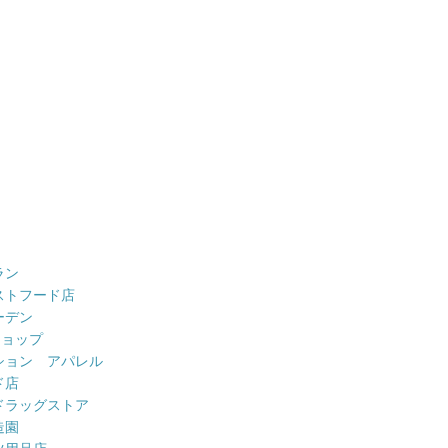
ラン
ストフード店
ーデン
ショップ
ション アパレル
ド店
ドラッグストア
造園