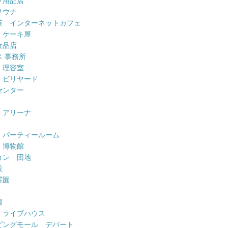
ツ用品店
サウナ
茶 インターネットカフェ
 ケーキ屋
食品店
 事務所
 理容室
 ビリヤード
センター
 アリーナ
 パーティールーム
 博物館
ョン 団地
設
霊園
園
 ライブハウス
ピングモール デパート