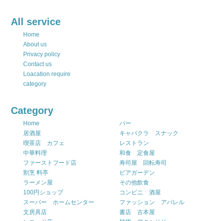
All service
Home
About us
Privacy policy
Contact us
Loacation require
category
Category
Home
バー
居酒屋
キャバクラ スナック
喫茶店 カフェ
レストラン
中華料理
和食 定食屋
ファーストフード店
寿司屋 回転寿司
割烹 料亭
ビアガーデン
ラーメン屋
その他飲食
100円ショップ
コンビニ 酒屋
スーパー ホームセンター
ファッション アパレル
文房具店
書店 古本屋