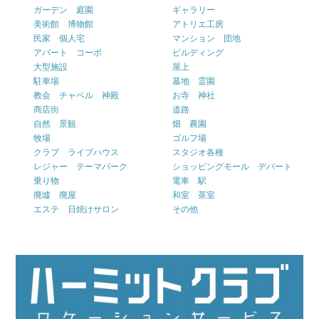
ガーデン 庭園
ギャラリー
美術館 博物館
アトリエ工房
民家 個人宅
マンション 団地
アパート コーポ
ビルディング
大型施設
屋上
駐車場
墓地 霊園
教会 チャペル 神殿
お寺 神社
商店街
道路
自然 景観
畑 農園
牧場
ゴルフ場
クラブ ライブハウス
スタジオ各種
レジャー テーマパーク
ショッピングモール デパート
乗り物
電車 駅
廃墟 廃屋
和室 茶室
エステ 日焼けサロン
その他