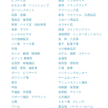
レコード店
雑貨 アクセサリー
おもちゃ屋 ペットショップ
薬局 ドラッグストア
ガソリンスタンド
クリーニング店
花屋 造園
家具 リサイクル 日用品店
電器店 修理屋
スポーツ用品店
車屋 バイク店 自転車屋
カラオケ店
温泉 サウナ
銭湯 コインランドリー
レンタルビデオ
漫画喫茶 インターネットカフェ
その他物販店
魚 肉 八百屋
パン屋 ケーキ屋
菓子 駄菓子屋
市場
その他食品店
ホール 劇場 映画館
ホテル 旅館 コテージ
オフィス 事務所
会議室
合宿所 研修施設
美容室 理容室
病院 医院 歯医者
工場 倉庫
ダーツ ビリヤード
バッティングセンター
ボウリング場
ゲームセンター
雀荘
アミューズメント施設
学校
幼稚園 保育園
予備校 学習塾
体育館 アリーナ
スポーツ施設 グラウンド
公共施設
公園
スキー場 ゲレンデ
プール
宴会場 パーティールーム