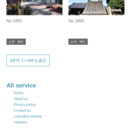
No.1801
No.1800
お寺 神社
お寺 神社
4件中 1〜4件を表示
All service
Home
About us
Privacy policy
Contact us
Loacation require
category