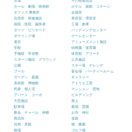
市場
その他食品店
ホール 劇場 映画館
ホテル 旅館 コテージ
オフィス 事務所
会議室
合宿所 研修施設
美容室 理容室
病院 医院 歯医者
工場 倉庫
ダーツ ビリヤード
バッティングセンター
ボウリング場
ゲームセンター
雀荘
アミューズメント施設
学校
幼稚園 保育園
予備校 学習塾
体育館 アリーナ
スポーツ施設 グラウンド
公共施設
公園
スキー場 ゲレンデ
プール
宴会場 パーティールーム
ガーデン 庭園
ギャラリー
美術館 博物館
アトリエ工房
民家 個人宅
マンション 団地
アパート コーポ
ビルディング
大型施設
屋上
駐車場
墓地 霊園
教会 チャペル 神殿
お寺 神社
商店街
道路
自然 景観
畑 農園
牧場
ゴルフ場