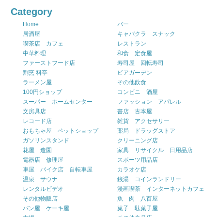
Category
Home
バー
居酒屋
キャバクラ スナック
喫茶店 カフェ
レストラン
中華料理
和食 定食屋
ファーストフード店
寿司屋 回転寿司
割烹 料亭
ビアガーデン
ラーメン屋
その他飲食
100円ショップ
コンビニ 酒屋
スーパー ホームセンター
ファッション アパレル
文房具店
書店 古本屋
レコード店
雑貨 アクセサリー
おもちゃ屋 ペットショップ
薬局 ドラッグストア
ガソリンスタンド
クリーニング店
花屋 造園
家具 リサイクル 日用品店
電器店 修理屋
スポーツ用品店
車屋 バイク店 自転車屋
カラオケ店
温泉 サウナ
銭湯 コインランドリー
レンタルビデオ
漫画喫茶 インターネットカフェ
その他物販店
魚 肉 八百屋
パン屋 ケーキ屋
菓子 駄菓子屋