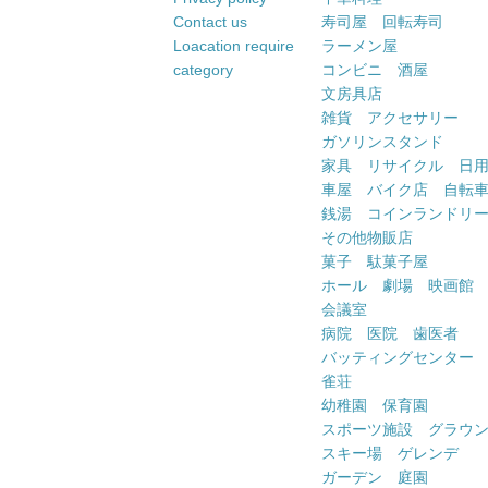
Contact us
寿司屋 回転寿司
Loacation require
ラーメン屋
category
コンビニ 酒屋
文房具店
雑貨 アクセサリー
ガソリンスタンド
家具 リサイクル 日
車屋 バイク店 自転
銭湯 コインランドリ
その他物販店
菓子 駄菓子屋
ホール 劇場 映画館
会議室
病院 医院 歯医者
バッティングセンター
雀荘
幼稚園 保育園
スポーツ施設 グラウ
スキー場 ゲレンデ
ガーデン 庭園