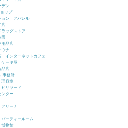
ーデン
ショップ
ション アパレル
ド店
ドラッグストア
造園
ツ用品店
サウナ
茶 インターネットカフェ
 ケーキ屋
食品店
 事務所
 理容室
 ビリヤード
センター
 アリーナ
 パーティールーム
 博物館