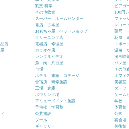
割烹 料亭
ビアガ
その他飲食
100円
スーパー ホームセンター
ファッ
書店 古本屋
レコー
おもちゃ屋 ペットショップ
薬局 
クリーニング店
花屋 
用品店
電器店 修理屋
スポー
車屋
カラオケ店
温泉 
ー
レンタルビデオ
漫画喫
魚 肉 八百屋
パン屋
市場
その他
ホテル 旅館 コテージ
オフィス
合宿所 研修施設
美容室
工場 倉庫
ダーツ
ボウリング場
ゲーム
アミューズメント施設
学校
予備校 学習塾
体育館
ンド
公共施設
公園
プール
宴会場
ギャラリー
美術館