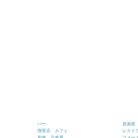
バー
居酒屋
喫茶店 カフェ
レスト
和食 定食屋
ファー