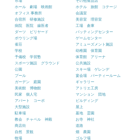
市場
その他食品店
ホール 劇場 映画館
ホテル 旅館 コテージ
オフィス 事務所
会議室
合宿所 研修施設
美容室 理容室
病院 医院 歯医者
工場 倉庫
ダーツ ビリヤード
バッティングセンター
ボウリング場
ゲームセンター
雀荘
アミューズメント施設
学校
幼稚園 保育園
予備校 学習塾
体育館 アリーナ
スポーツ施設 グラウンド
公共施設
公園
スキー場 ゲレンデ
プール
宴会場 パーティールーム
ガーデン 庭園
ギャラリー
美術館 博物館
アトリエ工房
民家 個人宅
マンション 団地
アパート コーポ
ビルディング
大型施設
屋上
駐車場
墓地 霊園
教会 チャペル 神殿
お寺 神社
商店街
道路
自然 景観
畑 農園
牧場
ゴルフ場