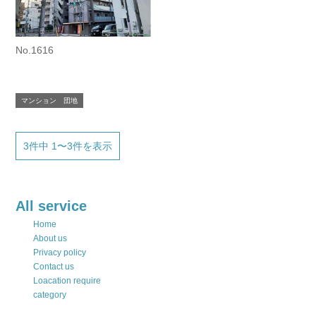
No.1616
マンション 団地
3件中 1〜3件を表示
All service
Home
About us
Privacy policy
Contact us
Loacation require
category