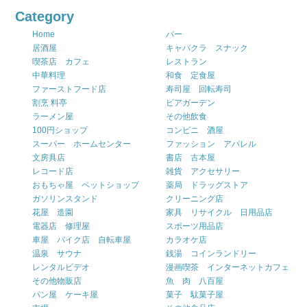
Category
Home
バー
居酒屋
キャバクラ スナック
喫茶店 カフェ
レストラン
中華料理
和食 定食屋
ファーストフード店
寿司屋 回転寿司
割烹 料亭
ビアガーデン
ラーメン屋
その他飲食
100円ショップ
コンビニ 酒屋
スーパー ホームセンター
ファッション アパレル
文房具店
書店 古本屋
レコード店
雑貨 アクセサリー
おもちゃ屋 ペットショップ
薬局 ドラッグストア
ガソリンスタンド
クリーニング店
花屋 造園
家具 リサイクル 日用品店
電器店 修理屋
スポーツ用品店
車屋 バイク店 自転車屋
カラオケ店
温泉 サウナ
銭湯 コインランドリー
レンタルビデオ
漫画喫茶 インターネットカフェ
その他物販店
魚 肉 八百屋
パン屋 ケーキ屋
菓子 駄菓子屋