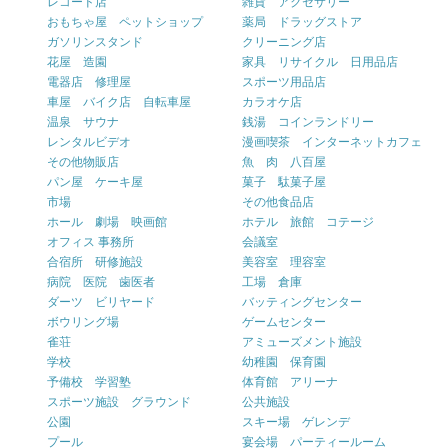
レコード店
雑貨 アクセサリー
おもちゃ屋 ペットショップ
薬局 ドラッグストア
ガソリンスタンド
クリーニング店
花屋 造園
家具 リサイクル 日用品店
電器店 修理屋
スポーツ用品店
車屋 バイク店 自転車屋
カラオケ店
温泉 サウナ
銭湯 コインランドリー
レンタルビデオ
漫画喫茶 インターネットカフェ
その他物販店
魚 肉 八百屋
パン屋 ケーキ屋
菓子 駄菓子屋
市場
その他食品店
ホール 劇場 映画館
ホテル 旅館 コテージ
オフィス 事務所
会議室
合宿所 研修施設
美容室 理容室
病院 医院 歯医者
工場 倉庫
ダーツ ビリヤード
バッティングセンター
ボウリング場
ゲームセンター
雀荘
アミューズメント施設
学校
幼稚園 保育園
予備校 学習塾
体育館 アリーナ
スポーツ施設 グラウンド
公共施設
公園
スキー場 ゲレンデ
プール
宴会場 パーティールーム