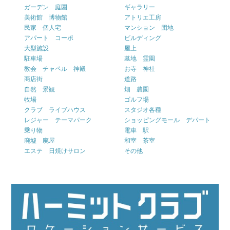
ガーデン 庭園
ギャラリー
美術館 博物館
アトリエ工房
民家 個人宅
マンション 団地
アパート コーポ
ビルディング
大型施設
屋上
駐車場
墓地 霊園
教会 チャペル 神殿
お寺 神社
商店街
道路
自然 景観
畑 農園
牧場
ゴルフ場
クラブ ライブハウス
スタジオ各種
レジャー テーマパーク
ショッピングモール デパート
乗り物
電車 駅
廃墟 廃屋
和室 茶室
エステ 日焼けサロン
その他