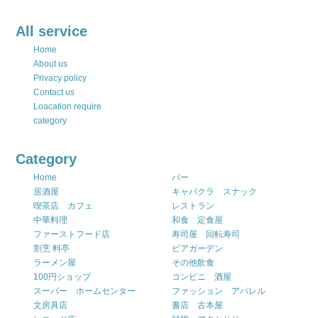
All service
Home
About us
Privacy policy
Contact us
Loacation require
category
Category
Home
バー
居酒屋
キャバクラ スナック
喫茶店 カフェ
レストラン
中華料理
和食 定食屋
ファーストフード店
寿司屋 回転寿司
割烹 料亭
ビアガーデン
ラーメン屋
その他飲食
100円ショップ
コンビニ 酒屋
スーパー ホームセンター
ファッション アパレル
文房具店
書店 古本屋