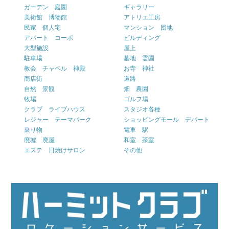
ガーデン 庭園
ギャラリー
美術館 博物館
アトリエ工房
民家 個人宅
マンション 団地
アパート コーポ
ビルディング
大型施設
屋上
駐車場
墓地 霊園
教会 チャペル 神殿
お寺 神社
商店街
道路
自然 景観
畑 農園
牧場
ゴルフ場
クラブ ライブハウス
スタジオ各種
レジャー テーマパーク
ショッピングモール デパート
乗り物
電車 駅
廃墟 廃屋
和室 茶室
エステ 日焼けサロン
その他