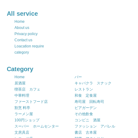
All service
Home
About us
Privacy policy
Contact us
Loacation require
category
Category
Home
バー
居酒屋
キャバクラ スナック
喫茶店 カフェ
レストラン
中華料理
和食 定食屋
ファーストフード店
寿司屋 回転寿司
割烹 料亭
ビアガーデン
ラーメン屋
その他飲食
100円ショップ
コンビニ 酒屋
スーパー ホームセンター
ファッション アパレル
文房具店
書店 古本屋