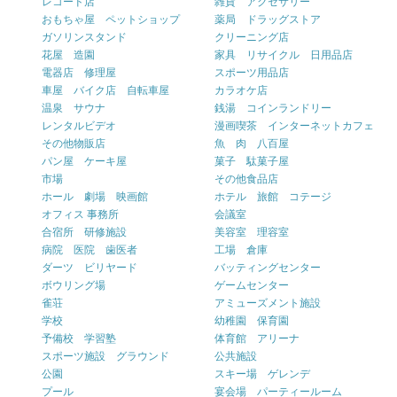
レコード店
雑貨 アクセサリー
おもちゃ屋 ペットショップ
薬局 ドラッグストア
ガソリンスタンド
クリーニング店
花屋 造園
家具 リサイクル 日用品店
電器店 修理屋
スポーツ用品店
車屋 バイク店 自転車屋
カラオケ店
温泉 サウナ
銭湯 コインランドリー
レンタルビデオ
漫画喫茶 インターネットカフェ
その他物販店
魚 肉 八百屋
パン屋 ケーキ屋
菓子 駄菓子屋
市場
その他食品店
ホール 劇場 映画館
ホテル 旅館 コテージ
オフィス 事務所
会議室
合宿所 研修施設
美容室 理容室
病院 医院 歯医者
工場 倉庫
ダーツ ビリヤード
バッティングセンター
ボウリング場
ゲームセンター
雀荘
アミューズメント施設
学校
幼稚園 保育園
予備校 学習塾
体育館 アリーナ
スポーツ施設 グラウンド
公共施設
公園
スキー場 ゲレンデ
プール
宴会場 パーティールーム