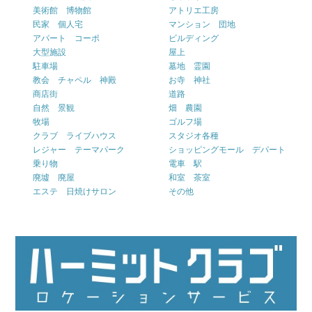
美術館 博物館
アトリエ工房
民家 個人宅
マンション 団地
アパート コーポ
ビルディング
大型施設
屋上
駐車場
墓地 霊園
教会 チャペル 神殿
お寺 神社
商店街
道路
自然 景観
畑 農園
牧場
ゴルフ場
クラブ ライブハウス
スタジオ各種
レジャー テーマパーク
ショッピングモール デパート
乗り物
電車 駅
廃墟 廃屋
和室 茶室
エステ 日焼けサロン
その他