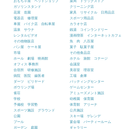
おもちゃ屋 ペットショップ
薬局 ドラッグストア
ガソリンスタンド
クリーニング店
花屋 造園
家具 リサイクル 日用品店
電器店 修理屋
スポーツ用品店
車屋 バイク店 自転車屋
カラオケ店
温泉 サウナ
銭湯 コインランドリー
レンタルビデオ
漫画喫茶 インターネットカフェ
その他物販店
魚 肉 八百屋
パン屋 ケーキ屋
菓子 駄菓子屋
市場
その他食品店
ホール 劇場 映画館
ホテル 旅館 コテージ
オフィス 事務所
会議室
合宿所 研修施設
美容室 理容室
病院 医院 歯医者
工場 倉庫
ダーツ ビリヤード
バッティングセンター
ボウリング場
ゲームセンター
雀荘
アミューズメント施設
学校
幼稚園 保育園
予備校 学習塾
体育館 アリーナ
スポーツ施設 グラウンド
公共施設
公園
スキー場 ゲレンデ
プール
宴会場 パーティールーム
ガーデン 庭園
ギャラリー