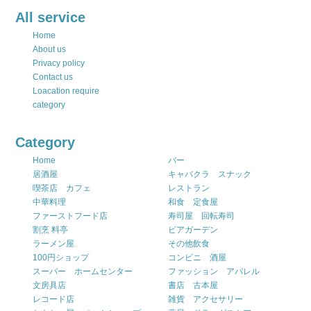
All service
Home
About us
Privacy policy
Contact us
Loacation require
category
Category
Home
バー
居酒屋
キャバクラ スナック
喫茶店 カフェ
レストラン
中華料理
和食 定食屋
ファーストフード店
寿司屋 回転寿司
割烹 料亭
ビアガーデン
ラーメン屋
その他飲食
100円ショップ
コンビニ 酒屋
スーパー ホームセンター
ファッション アパレル
文房具店
書店 古本屋
レコード店
雑貨 アクセサリー