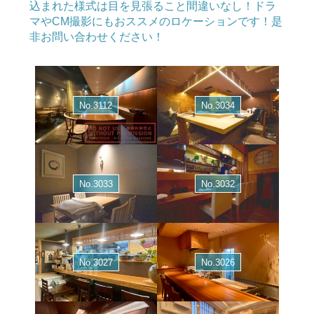
込まれた様式は目を見張ること間違いなし！ドラ
マやCM撮影にもおススメのロケーションです！是
非お問い合わせください！
No.3112
No.3034
No.3033
No.3032
No.3027
No.3026