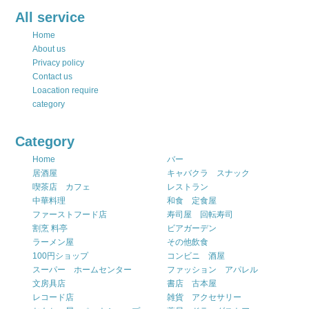
All service
Home
About us
Privacy policy
Contact us
Loacation require
category
Category
Home
バー
居酒屋
キャバクラ スナック
喫茶店 カフェ
レストラン
中華料理
和食 定食屋
ファーストフード店
寿司屋 回転寿司
割烹 料亭
ビアガーデン
ラーメン屋
その他飲食
100円ショップ
コンビニ 酒屋
スーパー ホームセンター
ファッション アパレル
文房具店
書店 古本屋
レコード店
雑貨 アクセサリー