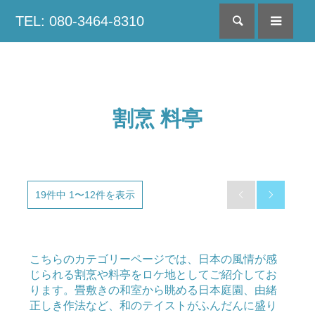
TEL: 080-3464-8310
検索
menu
割烹 料亭
19件中 1〜12件を表示


こちらのカテゴリーページでは、日本の風情が感
じられる割烹や料亭をロケ地としてご紹介してお
ります。畳敷きの和室から眺める日本庭園、由緒
正しき作法など、和のテイストがふんだんに盛り