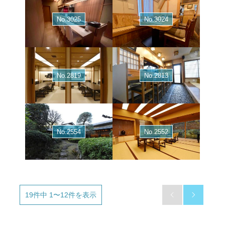
No.3025
No.3024
No.2819
No.2813
No.2554
No.2552
19件中 1〜12件を表示

