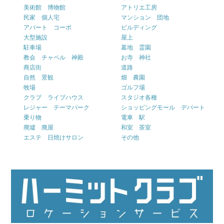
美術館 博物館
アトリエ工房
民家 個人宅
マンション 団地
アパート コーポ
ビルディング
大型施設
屋上
駐車場
墓地 霊園
教会 チャペル 神殿
お寺 神社
商店街
道路
自然 景観
畑 農園
牧場
ゴルフ場
クラブ ライブハウス
スタジオ各種
レジャー テーマパーク
ショッピングモール デパート
乗り物
電車 駅
廃墟 廃屋
和室 茶室
エステ 日焼けサロン
その他