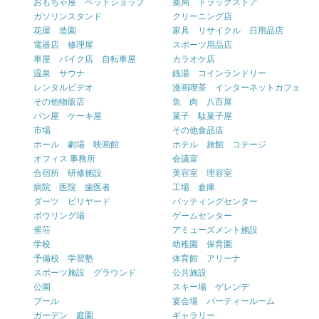
おもちゃ屋 ペットショップ
薬局 ドラッグストア
ガソリンスタンド
クリーニング店
花屋 造園
家具 リサイクル 日用品店
電器店 修理屋
スポーツ用品店
車屋 バイク店 自転車屋
カラオケ店
温泉 サウナ
銭湯 コインランドリー
レンタルビデオ
漫画喫茶 インターネットカフェ
その他物販店
魚 肉 八百屋
パン屋 ケーキ屋
菓子 駄菓子屋
市場
その他食品店
ホール 劇場 映画館
ホテル 旅館 コテージ
オフィス 事務所
会議室
合宿所 研修施設
美容室 理容室
病院 医院 歯医者
工場 倉庫
ダーツ ビリヤード
バッティングセンター
ボウリング場
ゲームセンター
雀荘
アミューズメント施設
学校
幼稚園 保育園
予備校 学習塾
体育館 アリーナ
スポーツ施設 グラウンド
公共施設
公園
スキー場 ゲレンデ
プール
宴会場 パーティールーム
ガーデン 庭園
ギャラリー