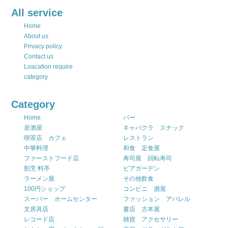
All service
Home
About us
Privacy policy
Contact us
Loacation require
category
Category
Home
バー
居酒屋
キャバクラ スナック
喫茶店 カフェ
レストラン
中華料理
和食 定食屋
ファーストフード店
寿司屋 回転寿司
割烹 料亭
ビアガーデン
ラーメン屋
その他飲食
100円ショップ
コンビニ 酒屋
スーパー ホームセンター
ファッション アパレル
文房具店
書店 古本屋
レコード店
雑貨 アクセサリー