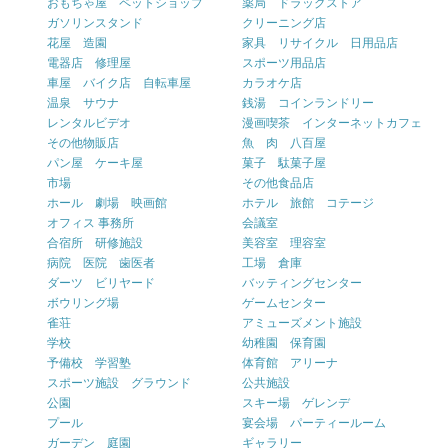
おもちゃ屋 ペットショップ
薬局 ドラッグストア
ガソリンスタンド
クリーニング店
花屋 造園
家具 リサイクル 日用品店
電器店 修理屋
スポーツ用品店
車屋 バイク店 自転車屋
カラオケ店
温泉 サウナ
銭湯 コインランドリー
レンタルビデオ
漫画喫茶 インターネットカフェ
その他物販店
魚 肉 八百屋
パン屋 ケーキ屋
菓子 駄菓子屋
市場
その他食品店
ホール 劇場 映画館
ホテル 旅館 コテージ
オフィス 事務所
会議室
合宿所 研修施設
美容室 理容室
病院 医院 歯医者
工場 倉庫
ダーツ ビリヤード
バッティングセンター
ボウリング場
ゲームセンター
雀荘
アミューズメント施設
学校
幼稚園 保育園
予備校 学習塾
体育館 アリーナ
スポーツ施設 グラウンド
公共施設
公園
スキー場 ゲレンデ
プール
宴会場 パーティールーム
ガーデン 庭園
ギャラリー