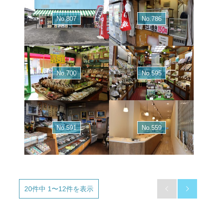
No.807
No.786
No.700
No.595
No.591
No.559
20件中 1〜12件を表示

