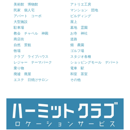
美術館 博物館
アトリエ工房
民家 個人宅
マンション 団地
アパート コーポ
ビルディング
大型施設
屋上
駐車場
墓地 霊園
教会 チャペル 神殿
お寺 神社
商店街
道路
自然 景観
畑 農園
牧場
ゴルフ場
クラブ ライブハウス
スタジオ各種
レジャー テーマパーク
ショッピングモール デパート
乗り物
電車 駅
廃墟 廃屋
和室 茶室
エステ 日焼けサロン
その他