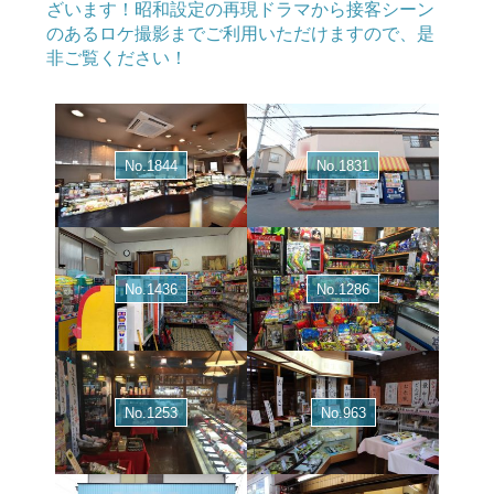
ざいます！昭和設定の再現ドラマから接客シーン
のあるロケ撮影までご利用いただけますので、是
非ご覧ください！
No.1844
No.1831
No.1436
No.1286
No.1253
No.963