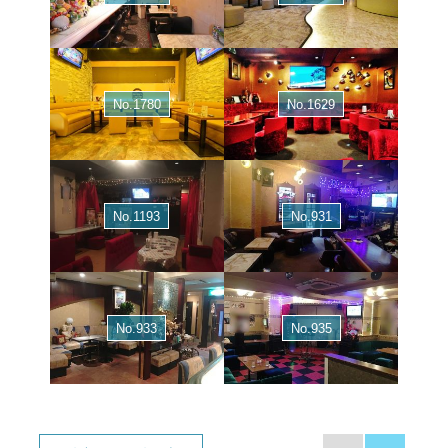
No.1780
No.1629
No.1193
No.931
No.933
No.935