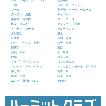
スポーツ施設 グラウンド
公共施設
公園
スキー場 ゲレンデ
プール
宴会場 パーティールーム
ガーデン 庭園
ギャラリー
美術館 博物館
アトリエ工房
民家 個人宅
マンション 団地
アパート コーポ
ビルディング
大型施設
屋上
駐車場
墓地 霊園
教会 チャペル 神殿
お寺 神社
商店街
道路
自然 景観
畑 農園
牧場
ゴルフ場
クラブ ライブハウス
スタジオ各種
レジャー テーマパーク
ショッピングモール デパート
乗り物
電車 駅
廃墟 廃屋
和室 茶室
エステ 日焼けサロン
その他