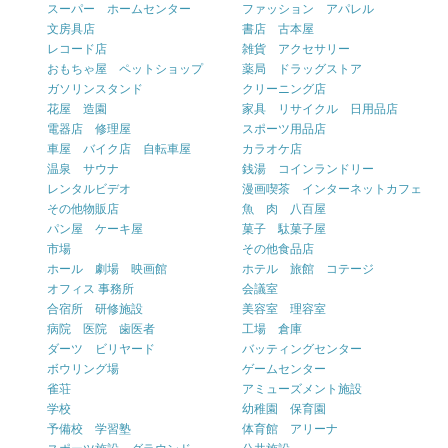
スーパー ホームセンター
ファッション アパレル
文房具店
書店 古本屋
レコード店
雑貨 アクセサリー
おもちゃ屋 ペットショップ
薬局 ドラッグストア
ガソリンスタンド
クリーニング店
花屋 造園
家具 リサイクル 日用品店
電器店 修理屋
スポーツ用品店
車屋 バイク店 自転車屋
カラオケ店
温泉 サウナ
銭湯 コインランドリー
レンタルビデオ
漫画喫茶 インターネットカフェ
その他物販店
魚 肉 八百屋
パン屋 ケーキ屋
菓子 駄菓子屋
市場
その他食品店
ホール 劇場 映画館
ホテル 旅館 コテージ
オフィス 事務所
会議室
合宿所 研修施設
美容室 理容室
病院 医院 歯医者
工場 倉庫
ダーツ ビリヤード
バッティングセンター
ボウリング場
ゲームセンター
雀荘
アミューズメント施設
学校
幼稚園 保育園
予備校 学習塾
体育館 アリーナ