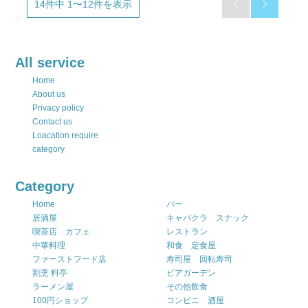
14件中 1〜12件を表示


All service
Home
About us
Privacy policy
Contact us
Loacation require
category
Category
Home
バー
居酒屋
キャバクラ スナック
喫茶店 カフェ
レストラン
中華料理
和食 定食屋
ファーストフード店
寿司屋 回転寿司
割烹 料亭
ビアガーデン
ラーメン屋
その他飲食
100円ショップ
コンビニ 酒屋