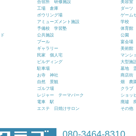
合宿所 研修施設
美容室
工場 倉庫
ダーツ
ボウリング場
ゲーム
アミューズメント施設
学校
予備校 学習塾
体育館
ンド
公共施設
公園
プール
宴会場
ギャラリー
美術館
民家 個人宅
マンシ
ビルディング
大型施
駐車場
墓地 
お寺 神社
商店街
自然 景観
畑 農
ゴルフ場
クラブ
レジャー テーマパーク
ショッ
電車 駅
廃墟 
エステ 日焼けサロン
その他
080-3464-8310