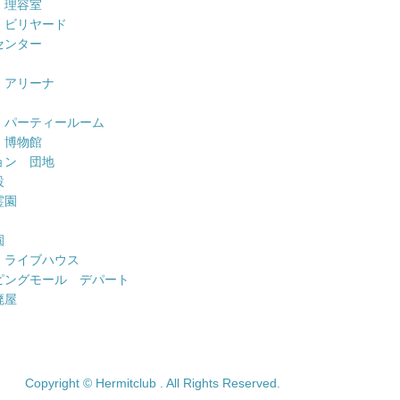
 理容室
 ビリヤード
センター
 アリーナ
 パーティールーム
 博物館
ョン 団地
設
霊園
園
 ライブハウス
ピングモール デパート
廃屋
Copyright © Hermitclub . All Rights Reserved.