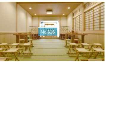
No.616