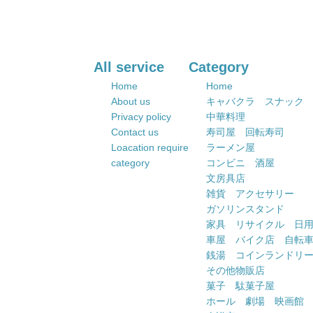
All service
Category
Home
Home
About us
キャバクラ スナック
Privacy policy
中華料理
Contact us
寿司屋 回転寿司
Loacation require
ラーメン屋
category
コンビニ 酒屋
文房具店
雑貨 アクセサリー
ガソリンスタンド
家具 リサイクル 日
車屋 バイク店 自転
銭湯 コインランドリ
その他物販店
菓子 駄菓子屋
ホール 劇場 映画館