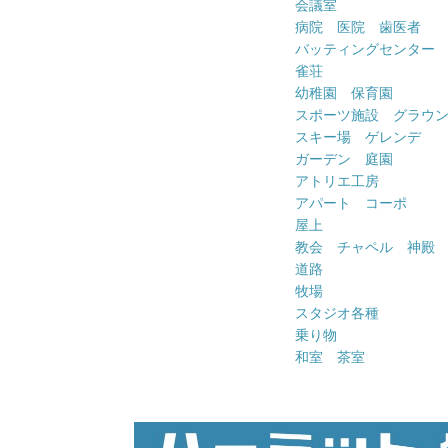
会議室
病院 医院 歯医者
バッティングセンター
雀荘
幼稚園 保育園
スポーツ施設 グラウ
スキー場 ゲレンデ
ガーデン 庭園
アトリエ工房
アパート コーポ
屋上
教会 チャペル 神殿
道路
牧場
スタジオ各種
乗り物
和室 茶室