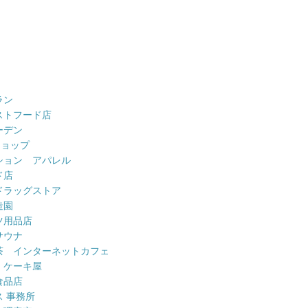
ラン
ストフード店
ーデン
ショップ
ション アパレル
ド店
ドラッグストア
造園
ツ用品店
サウナ
茶 インターネットカフェ
 ケーキ屋
食品店
 事務所