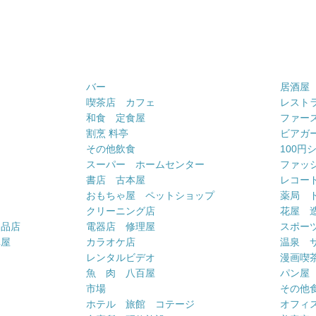
バー
居酒屋
喫茶店 カフェ
レスト
和食 定食屋
ファー
割烹 料亭
ビアガ
その他飲食
100円
スーパー ホームセンター
ファッ
書店 古本屋
レコー
おもちゃ屋 ペットショップ
薬局 
クリーニング店
花屋 
用品店
電器店 修理屋
スポー
車屋
カラオケ店
温泉 
ー
レンタルビデオ
漫画喫
魚 肉 八百屋
パン屋
市場
その他
ホテル 旅館 コテージ
オフィス