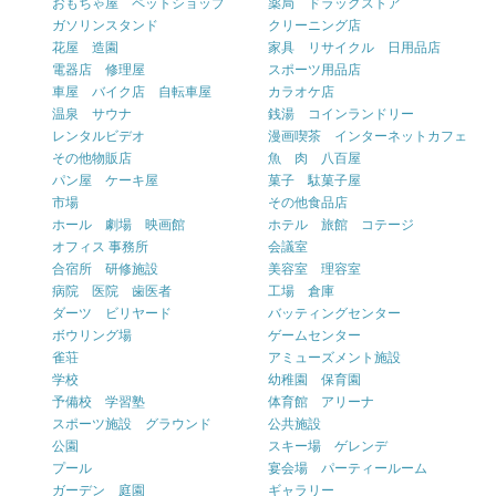
おもちゃ屋 ペットショップ
薬局 ドラッグストア
ガソリンスタンド
クリーニング店
花屋 造園
家具 リサイクル 日用品店
電器店 修理屋
スポーツ用品店
車屋 バイク店 自転車屋
カラオケ店
温泉 サウナ
銭湯 コインランドリー
レンタルビデオ
漫画喫茶 インターネットカフェ
その他物販店
魚 肉 八百屋
パン屋 ケーキ屋
菓子 駄菓子屋
市場
その他食品店
ホール 劇場 映画館
ホテル 旅館 コテージ
オフィス 事務所
会議室
合宿所 研修施設
美容室 理容室
病院 医院 歯医者
工場 倉庫
ダーツ ビリヤード
バッティングセンター
ボウリング場
ゲームセンター
雀荘
アミューズメント施設
学校
幼稚園 保育園
予備校 学習塾
体育館 アリーナ
スポーツ施設 グラウンド
公共施設
公園
スキー場 ゲレンデ
プール
宴会場 パーティールーム
ガーデン 庭園
ギャラリー