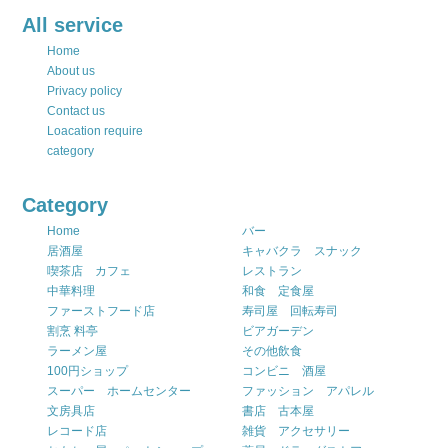
All service
Home
About us
Privacy policy
Contact us
Loacation require
category
Category
Home
バー
居酒屋
キャバクラ スナック
喫茶店 カフェ
レストラン
中華料理
和食 定食屋
ファーストフード店
寿司屋 回転寿司
割烹 料亭
ビアガーデン
ラーメン屋
その他飲食
100円ショップ
コンビニ 酒屋
スーパー ホームセンター
ファッション アパレル
文房具店
書店 古本屋
レコード店
雑貨 アクセサリー