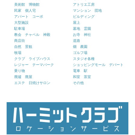
美術館 博物館
アトリエ工房
民家 個人宅
マンション 団地
アパート コーポ
ビルディング
大型施設
屋上
駐車場
墓地 霊園
教会 チャペル 神殿
お寺 神社
商店街
道路
自然 景観
畑 農園
牧場
ゴルフ場
クラブ ライブハウス
スタジオ各種
レジャー テーマパーク
ショッピングモール デパート
乗り物
電車 駅
廃墟 廃屋
和室 茶室
エステ 日焼けサロン
その他