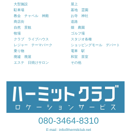
大型施設
屋上
駐車場
墓地 霊園
教会 チャペル 神殿
お寺 神社
商店街
道路
自然 景観
畑 農園
牧場
ゴルフ場
クラブ ライブハウス
スタジオ各種
レジャー テーマパーク
ショッピングモール デパート
乗り物
電車 駅
廃墟 廃屋
和室 茶室
エステ 日焼けサロン
その他
080-3464-8310
E-mail : info@hermitclub.net