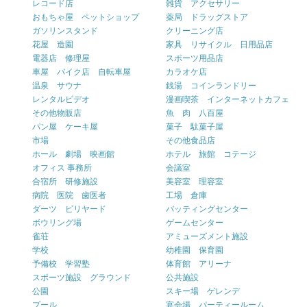
レコード店
雑貨 アクセサリー
おもちゃ屋 ペットショップ
薬局 ドラッグストア
ガソリンスタンド
クリーニング店
花屋 造園
家具 リサイクル 日用品店
電器店 修理屋
スポーツ用品店
車屋 バイク店 自転車屋
カラオケ店
温泉 サウナ
銭湯 コインランドリー
レンタルビデオ
漫画喫茶 インターネットカフェ
その他物販店
魚 肉 八百屋
パン屋 ケーキ屋
菓子 駄菓子屋
市場
その他食品店
ホール 劇場 映画館
ホテル 旅館 コテージ
オフィス 事務所
会議室
合宿所 研修施設
美容室 理容室
病院 医院 歯医者
工場 倉庫
ダーツ ビリヤード
バッティングセンター
ボウリング場
ゲームセンター
雀荘
アミューズメント施設
学校
幼稚園 保育園
予備校 学習塾
体育館 アリーナ
スポーツ施設 グラウンド
公共施設
公園
スキー場 ゲレンデ
プール
宴会場 パーティールーム