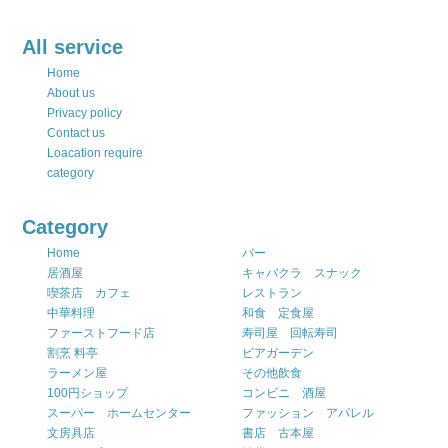
All service
Home
About us
Privacy policy
Contact us
Loacation require
category
Category
Home
バー
居酒屋
キャバクラ スナック
喫茶店 カフェ
レストラン
中華料理
和食 定食屋
ファーストフード店
寿司屋 回転寿司
割烹 料亭
ビアガーデン
ラーメン屋
その他飲食
100円ショップ
コンビニ 酒屋
スーパー ホームセンター
ファッション アパレル
文房具店
書店 古本屋