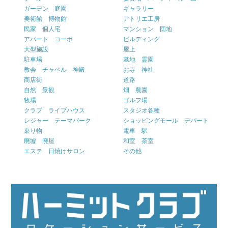
ガーデン 庭園
ギャラリー
美術館 博物館
アトリエ工房
民家 個人宅
マンション 団地
アパート コーポ
ビルディング
大型施設
屋上
駐車場
墓地 霊園
教会 チャペル 神殿
お寺 神社
商店街
道路
自然 景観
畑 農園
牧場
ゴルフ場
クラブ ライブハウス
スタジオ各種
レジャー テーマパーク
ショッピングモール デパート
乗り物
電車 駅
廃墟 廃屋
和室 茶室
エステ 日焼けサロン
その他