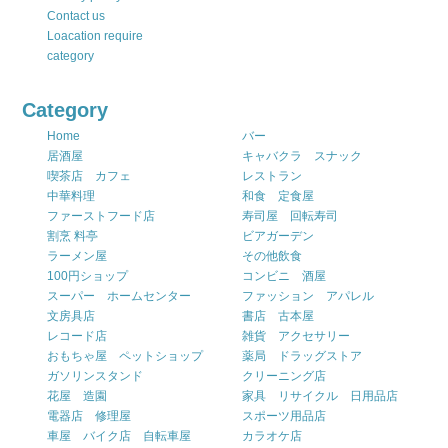
Contact us
Loacation require
category
Category
Home
バー
居酒屋
キャバクラ スナック
喫茶店 カフェ
レストラン
中華料理
和食 定食屋
ファーストフード店
寿司屋 回転寿司
割烹 料亭
ビアガーデン
ラーメン屋
その他飲食
100円ショップ
コンビニ 酒屋
スーパー ホームセンター
ファッション アパレル
文房具店
書店 古本屋
レコード店
雑貨 アクセサリー
おもちゃ屋 ペットショップ
薬局 ドラッグストア
ガソリンスタンド
クリーニング店
花屋 造園
家具 リサイクル 日用品店
電器店 修理屋
スポーツ用品店
車屋 バイク店 自転車屋
カラオケ店