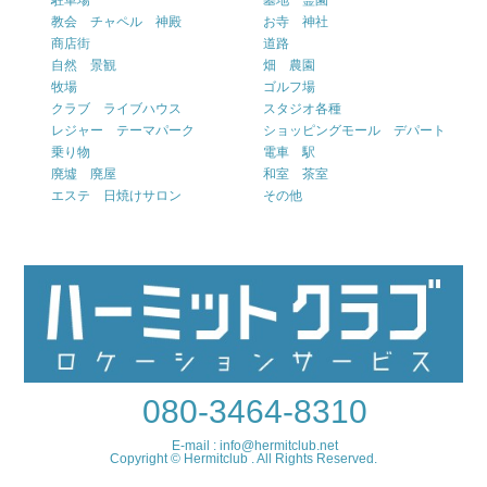
駐車場
墓地 霊園
教会 チャペル 神殿
お寺 神社
商店街
道路
自然 景観
畑 農園
牧場
ゴルフ場
クラブ ライブハウス
スタジオ各種
レジャー テーマパーク
ショッピングモール デパート
乗り物
電車 駅
廃墟 廃屋
和室 茶室
エステ 日焼けサロン
その他
080-3464-8310
E-mail : info@hermitclub.net
Copyright © Hermitclub . All Rights Reserved.