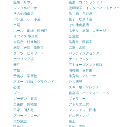
温泉 サウナ
銭湯 コインランドリー
レンタルビデオ
漫画喫茶 インターネットカフェ
その他物販店
魚 肉 八百屋
パン屋 ケーキ屋
菓子 駄菓子屋
市場
その他食品店
ホール 劇場 映画館
ホテル 旅館 コテージ
オフィス 事務所
会議室
合宿所 研修施設
美容室 理容室
病院 医院 歯医者
工場 倉庫
ダーツ ビリヤード
バッティングセンター
ボウリング場
ゲームセンター
雀荘
アミューズメント施設
学校
幼稚園 保育園
予備校 学習塾
体育館 アリーナ
スポーツ施設 グラウンド
公共施設
公園
スキー場 ゲレンデ
プール
宴会場 パーティールーム
ガーデン 庭園
ギャラリー
美術館 博物館
アトリエ工房
民家 個人宅
マンション 団地
アパート コーポ
ビルディング
大型施設
屋上