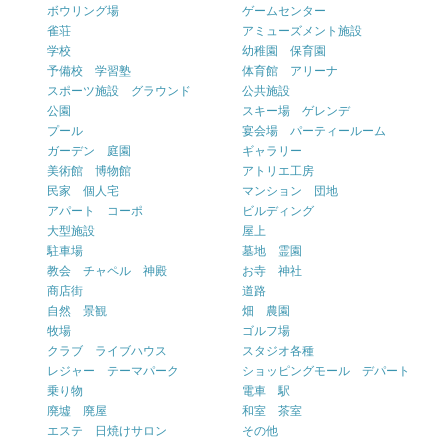
ボウリング場
ゲームセンター
雀荘
アミューズメント施設
学校
幼稚園 保育園
予備校 学習塾
体育館 アリーナ
スポーツ施設 グラウンド
公共施設
公園
スキー場 ゲレンデ
プール
宴会場 パーティールーム
ガーデン 庭園
ギャラリー
美術館 博物館
アトリエ工房
民家 個人宅
マンション 団地
アパート コーポ
ビルディング
大型施設
屋上
駐車場
墓地 霊園
教会 チャペル 神殿
お寺 神社
商店街
道路
自然 景観
畑 農園
牧場
ゴルフ場
クラブ ライブハウス
スタジオ各種
レジャー テーマパーク
ショッピングモール デパート
乗り物
電車 駅
廃墟 廃屋
和室 茶室
エステ 日焼けサロン
その他