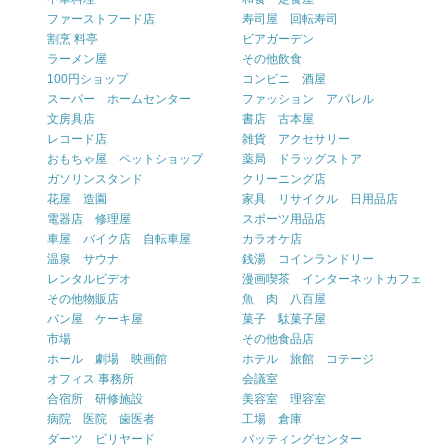
ファーストフード店
寿司屋 回転寿司
割烹 料亭
ビアガーデン
ラーメン屋
その他飲食
100円ショップ
コンビニ 酒屋
スーパー ホームセンター
ファッション アパレル
文房具店
書店 古本屋
レコード店
雑貨 アクセサリー
おもちゃ屋 ペットショップ
薬局 ドラッグストア
ガソリンスタンド
クリーニング店
花屋 造園
家具 リサイクル 日用品店
電器店 修理屋
スポーツ用品店
車屋 バイク店 自転車屋
カラオケ店
温泉 サウナ
銭湯 コインランドリー
レンタルビデオ
漫画喫茶 インターネットカフェ
その他物販店
魚 肉 八百屋
パン屋 ケーキ屋
菓子 駄菓子屋
市場
その他食品店
ホール 劇場 映画館
ホテル 旅館 コテージ
オフィス 事務所
会議室
合宿所 研修施設
美容室 理容室
病院 医院 歯医者
工場 倉庫
ダーツ ビリヤード
バッティングセンター