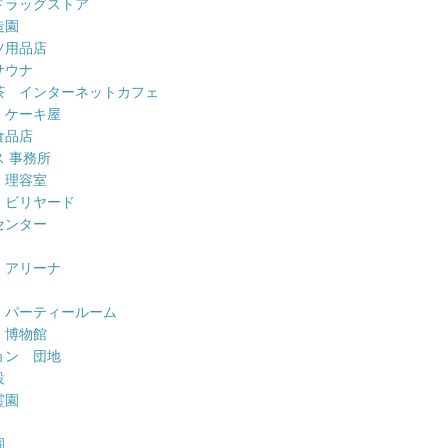
ドラッグストア
造園
ツ用品店
サウナ
茶 インターネットカフェ
 ケーキ屋
食品店
 事務所
 理容室
 ビリヤード
センター
 アリーナ
 パーティールーム
 博物館
ョン 団地
設
霊園
園