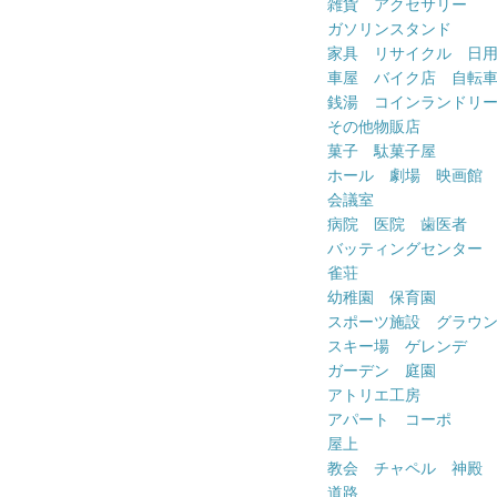
雑貨 アクセサリー
ガソリンスタンド
家具 リサイクル 日
車屋 バイク店 自転
銭湯 コインランドリ
その他物販店
菓子 駄菓子屋
ホール 劇場 映画館
会議室
病院 医院 歯医者
バッティングセンター
雀荘
幼稚園 保育園
スポーツ施設 グラウ
スキー場 ゲレンデ
ガーデン 庭園
アトリエ工房
アパート コーポ
屋上
教会 チャペル 神殿
道路