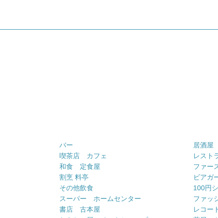
バー
居酒屋
喫茶店 カフェ
レスト
和食 定食屋
ファー
割烹 料亭
ビアガ
その他飲食
100円
スーパー ホームセンター
ファッ
書店 古本屋
レコー