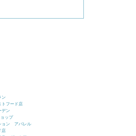
ラン
ストフード店
ーデン
ショップ
ション アパレル
ド店