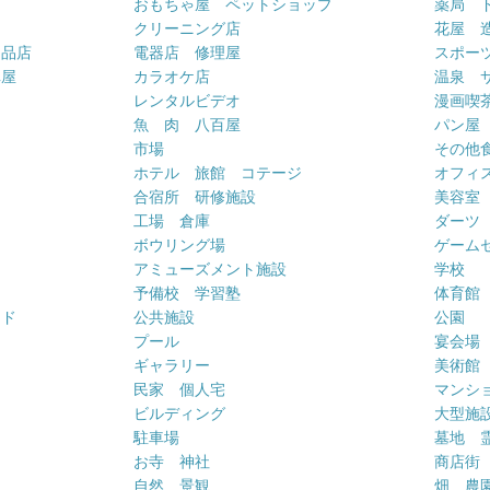
おもちゃ屋 ペットショップ
薬局 
クリーニング店
花屋 
用品店
電器店 修理屋
スポー
車屋
カラオケ店
温泉 
ー
レンタルビデオ
漫画喫
魚 肉 八百屋
パン屋
市場
その他
ホテル 旅館 コテージ
オフィス
合宿所 研修施設
美容室
工場 倉庫
ダーツ
ボウリング場
ゲーム
アミューズメント施設
学校
予備校 学習塾
体育館
ンド
公共施設
公園
プール
宴会場
ギャラリー
美術館
民家 個人宅
マンシ
ビルディング
大型施
駐車場
墓地 
お寺 神社
商店街
自然 景観
畑 農