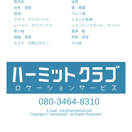
商店街
道路
自然 景観
畑 農園
牧場
ゴルフ場
クラブ ライブハウス
スタジオ各種
レジャー テーマパーク
ショッピングモール デパート
乗り物
電車 駅
廃墟 廃屋
和室 茶室
エステ 日焼けサロン
その他
080-3464-8310
E-mail : info@hermitclub.net
Copyright © Hermitclub . All Rights Reserved.