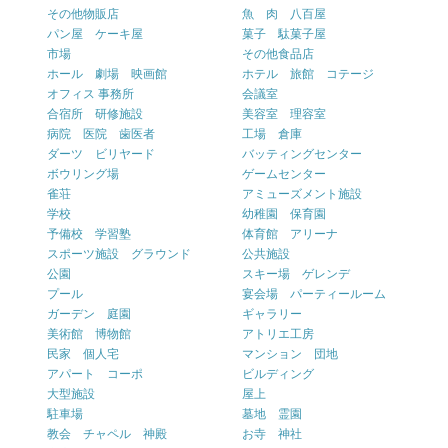
その他物販店
魚 肉 八百屋
パン屋 ケーキ屋
菓子 駄菓子屋
市場
その他食品店
ホール 劇場 映画館
ホテル 旅館 コテージ
オフィス 事務所
会議室
合宿所 研修施設
美容室 理容室
病院 医院 歯医者
工場 倉庫
ダーツ ビリヤード
バッティングセンター
ボウリング場
ゲームセンター
雀荘
アミューズメント施設
学校
幼稚園 保育園
予備校 学習塾
体育館 アリーナ
スポーツ施設 グラウンド
公共施設
公園
スキー場 ゲレンデ
プール
宴会場 パーティールーム
ガーデン 庭園
ギャラリー
美術館 博物館
アトリエ工房
民家 個人宅
マンション 団地
アパート コーポ
ビルディング
大型施設
屋上
駐車場
墓地 霊園
教会 チャペル 神殿
お寺 神社