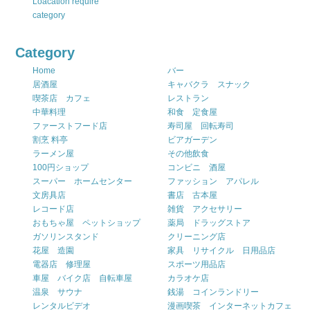
Loacation require
category
Category
Home
バー
居酒屋
キャバクラ スナック
喫茶店 カフェ
レストラン
中華料理
和食 定食屋
ファーストフード店
寿司屋 回転寿司
割烹 料亭
ビアガーデン
ラーメン屋
その他飲食
100円ショップ
コンビニ 酒屋
スーパー ホームセンター
ファッション アパレル
文房具店
書店 古本屋
レコード店
雑貨 アクセサリー
おもちゃ屋 ペットショップ
薬局 ドラッグストア
ガソリンスタンド
クリーニング店
花屋 造園
家具 リサイクル 日用品店
電器店 修理屋
スポーツ用品店
車屋 バイク店 自転車屋
カラオケ店
温泉 サウナ
銭湯 コインランドリー
レンタルビデオ
漫画喫茶 インターネットカフェ