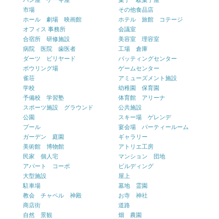
パン屋 ケーキ屋
菓子 駄菓子屋
市場
その他食品店
ホール 劇場 映画館
ホテル 旅館 コテージ
オフィス 事務所
会議室
合宿所 研修施設
美容室 理容室
病院 医院 歯医者
工場 倉庫
ダーツ ビリヤード
バッティングセンター
ボウリング場
ゲームセンター
雀荘
アミューズメント施設
学校
幼稚園 保育園
予備校 学習塾
体育館 アリーナ
スポーツ施設 グラウンド
公共施設
公園
スキー場 ゲレンデ
プール
宴会場 パーティールーム
ガーデン 庭園
ギャラリー
美術館 博物館
アトリエ工房
民家 個人宅
マンション 団地
アパート コーポ
ビルディング
大型施設
屋上
駐車場
墓地 霊園
教会 チャペル 神殿
お寺 神社
商店街
道路
自然 景観
畑 農園