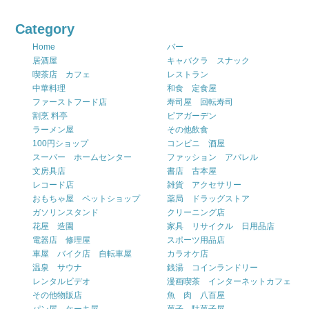
Category
Home
バー
居酒屋
キャバクラ スナック
喫茶店 カフェ
レストラン
中華料理
和食 定食屋
ファーストフード店
寿司屋 回転寿司
割烹 料亭
ビアガーデン
ラーメン屋
その他飲食
100円ショップ
コンビニ 酒屋
スーパー ホームセンター
ファッション アパレル
文房具店
書店 古本屋
レコード店
雑貨 アクセサリー
おもちゃ屋 ペットショップ
薬局 ドラッグストア
ガソリンスタンド
クリーニング店
花屋 造園
家具 リサイクル 日用品店
電器店 修理屋
スポーツ用品店
車屋 バイク店 自転車屋
カラオケ店
温泉 サウナ
銭湯 コインランドリー
レンタルビデオ
漫画喫茶 インターネットカフェ
その他物販店
魚 肉 八百屋