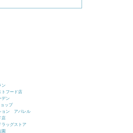
ラン
ストフード店
ーデン
ショップ
ション アパレル
ド店
ドラッグストア
造園