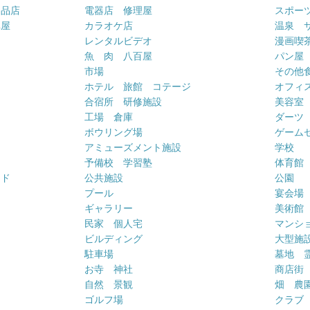
用品店
電器店 修理屋
スポー
車屋
カラオケ店
温泉 
ー
レンタルビデオ
漫画喫
魚 肉 八百屋
パン屋
市場
その他
ホテル 旅館 コテージ
オフィス
合宿所 研修施設
美容室
工場 倉庫
ダーツ
ボウリング場
ゲーム
アミューズメント施設
学校
予備校 学習塾
体育館
ンド
公共施設
公園
プール
宴会場
ギャラリー
美術館
民家 個人宅
マンシ
ビルディング
大型施
駐車場
墓地 
お寺 神社
商店街
自然 景観
畑 農
ゴルフ場
クラブ