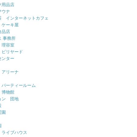
ツ用品店
サウナ
茶 インターネットカフェ
 ケーキ屋
食品店
 事務所
 理容室
 ビリヤード
センター
 アリーナ
 パーティールーム
 博物館
ョン 団地
設
霊園
園
 ライブハウス