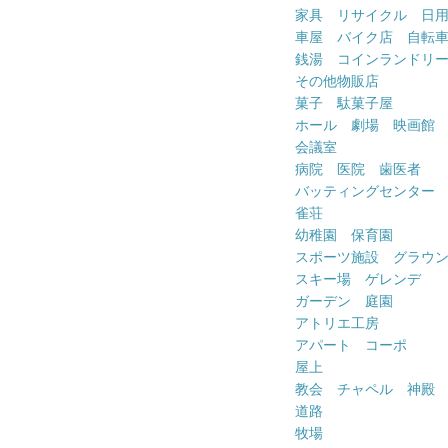
家具 リサイクル 日
車屋 バイク店 自転
銭湯 コインランドリ
その他物販店
菓子 駄菓子屋
ホール 劇場 映画館
会議室
病院 医院 歯医者
バッティングセンター
雀荘
幼稚園 保育園
スポーツ施設 グラウ
スキー場 ゲレンデ
ガーデン 庭園
アトリエ工房
アパート コーポ
屋上
教会 チャペル 神殿
道路
牧場