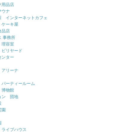
ツ用品店
サウナ
茶 インターネットカフェ
 ケーキ屋
食品店
 事務所
 理容室
 ビリヤード
センター
 アリーナ
 パーティールーム
 博物館
ョン 団地
設
霊園
園
 ライブハウス