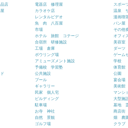
用品店
電器店 修理屋
スポー
車屋
カラオケ店
温泉 
ー
レンタルビデオ
漫画喫
魚 肉 八百屋
パン屋
市場
その他
ホテル 旅館 コテージ
オフィス
合宿所 研修施設
美容室
工場 倉庫
ダーツ
ボウリング場
ゲーム
アミューズメント施設
学校
予備校 学習塾
体育館
ンド
公共施設
公園
プール
宴会場
ギャラリー
美術館
民家 個人宅
マンシ
ビルディング
大型施
駐車場
墓地 
お寺 神社
商店街
自然 景観
畑 農
ゴルフ場
クラブ