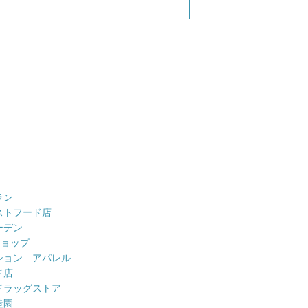
ラン
ストフード店
ーデン
ショップ
ション アパレル
ド店
ドラッグストア
造園