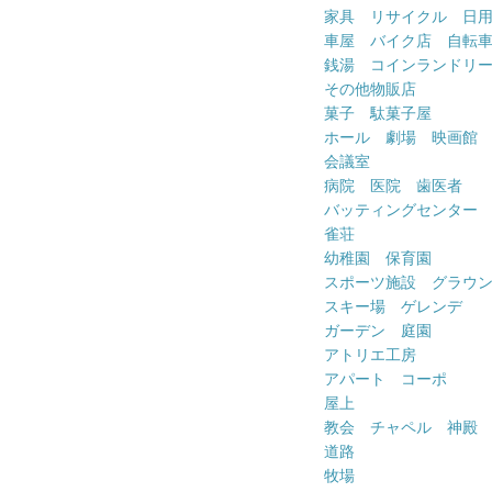
家具 リサイクル 日
車屋 バイク店 自転
銭湯 コインランドリ
その他物販店
菓子 駄菓子屋
ホール 劇場 映画館
会議室
病院 医院 歯医者
バッティングセンター
雀荘
幼稚園 保育園
スポーツ施設 グラウ
スキー場 ゲレンデ
ガーデン 庭園
アトリエ工房
アパート コーポ
屋上
教会 チャペル 神殿
道路
牧場