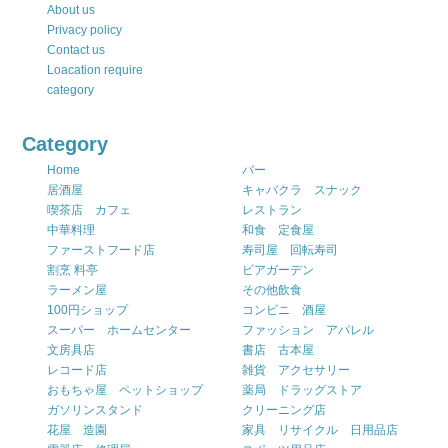
About us
Privacy policy
Contact us
Loacation require
category
Category
Home
バー
居酒屋
キャバクラ スナック
喫茶店 カフェ
レストラン
中華料理
和食 定食屋
ファーストフード店
寿司屋 回転寿司
割烹 料亭
ビアガーデン
ラーメン屋
その他飲食
100円ショップ
コンビニ 酒屋
スーパー ホームセンター
ファッション アパレル
文房具店
書店 古本屋
レコード店
雑貨 アクセサリー
おもちゃ屋 ペットショップ
薬局 ドラッグストア
ガソリンスタンド
クリーニング店
花屋 造園
家具 リサイクル 日用品店