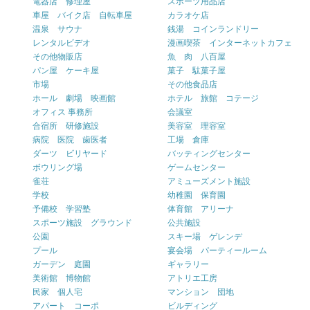
電器店 修理屋
スポーツ用品店
車屋 バイク店 自転車屋
カラオケ店
温泉 サウナ
銭湯 コインランドリー
レンタルビデオ
漫画喫茶 インターネットカフェ
その他物販店
魚 肉 八百屋
パン屋 ケーキ屋
菓子 駄菓子屋
市場
その他食品店
ホール 劇場 映画館
ホテル 旅館 コテージ
オフィス 事務所
会議室
合宿所 研修施設
美容室 理容室
病院 医院 歯医者
工場 倉庫
ダーツ ビリヤード
バッティングセンター
ボウリング場
ゲームセンター
雀荘
アミューズメント施設
学校
幼稚園 保育園
予備校 学習塾
体育館 アリーナ
スポーツ施設 グラウンド
公共施設
公園
スキー場 ゲレンデ
プール
宴会場 パーティールーム
ガーデン 庭園
ギャラリー
美術館 博物館
アトリエ工房
民家 個人宅
マンション 団地
アパート コーポ
ビルディング