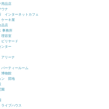
ツ用品店
サウナ
茶 インターネットカフェ
 ケーキ屋
食品店
 事務所
 理容室
 ビリヤード
センター
 アリーナ
 パーティールーム
 博物館
ョン 団地
設
霊園
園
 ライブハウス