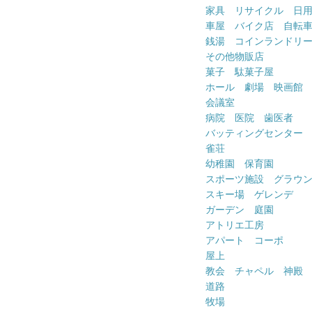
家具 リサイクル 日
車屋 バイク店 自転
銭湯 コインランドリ
その他物販店
菓子 駄菓子屋
ホール 劇場 映画館
会議室
病院 医院 歯医者
バッティングセンター
雀荘
幼稚園 保育園
スポーツ施設 グラウ
スキー場 ゲレンデ
ガーデン 庭園
アトリエ工房
アパート コーポ
屋上
教会 チャペル 神殿
道路
牧場