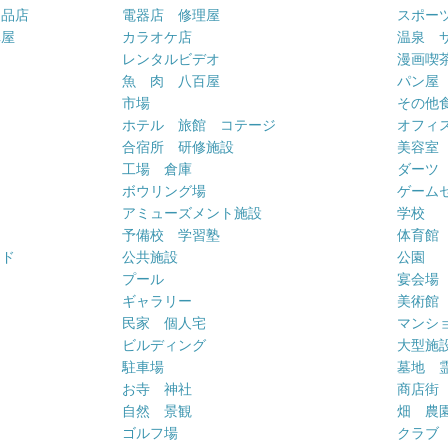
用品店
電器店 修理屋
スポー
車屋
カラオケ店
温泉 
ー
レンタルビデオ
漫画喫
魚 肉 八百屋
パン屋
市場
その他
ホテル 旅館 コテージ
オフィス
合宿所 研修施設
美容室
工場 倉庫
ダーツ
ボウリング場
ゲーム
アミューズメント施設
学校
予備校 学習塾
体育館
ンド
公共施設
公園
プール
宴会場
ギャラリー
美術館
民家 個人宅
マンシ
ビルディング
大型施
駐車場
墓地 
お寺 神社
商店街
自然 景観
畑 農
ゴルフ場
クラブ