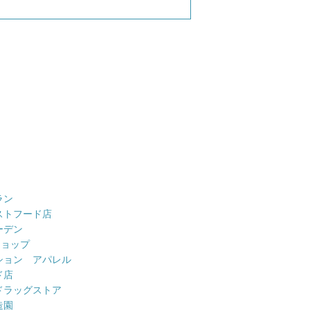
ラン
ストフード店
ーデン
ショップ
ション アパレル
ド店
ドラッグストア
造園