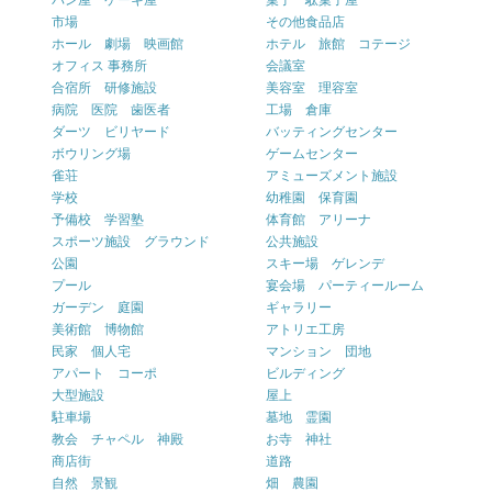
パン屋 ケーキ屋
菓子 駄菓子屋
市場
その他食品店
ホール 劇場 映画館
ホテル 旅館 コテージ
オフィス 事務所
会議室
合宿所 研修施設
美容室 理容室
病院 医院 歯医者
工場 倉庫
ダーツ ビリヤード
バッティングセンター
ボウリング場
ゲームセンター
雀荘
アミューズメント施設
学校
幼稚園 保育園
予備校 学習塾
体育館 アリーナ
スポーツ施設 グラウンド
公共施設
公園
スキー場 ゲレンデ
プール
宴会場 パーティールーム
ガーデン 庭園
ギャラリー
美術館 博物館
アトリエ工房
民家 個人宅
マンション 団地
アパート コーポ
ビルディング
大型施設
屋上
駐車場
墓地 霊園
教会 チャペル 神殿
お寺 神社
商店街
道路
自然 景観
畑 農園