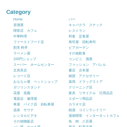
Category
Home
バー
居酒屋
キャバクラ スナック
喫茶店 カフェ
レストラン
中華料理
和食 定食屋
ファーストフード店
寿司屋 回転寿司
割烹 料亭
ビアガーデン
ラーメン屋
その他飲食
100円ショップ
コンビニ 酒屋
スーパー ホームセンター
ファッション アパレル
文房具店
書店 古本屋
レコード店
雑貨 アクセサリー
おもちゃ屋 ペットショップ
薬局 ドラッグストア
ガソリンスタンド
クリーニング店
花屋 造園
家具 リサイクル 日用品店
電器店 修理屋
スポーツ用品店
車屋 バイク店 自転車屋
カラオケ店
温泉 サウナ
銭湯 コインランドリー
レンタルビデオ
漫画喫茶 インターネットカフェ
その他物販店
魚 肉 八百屋