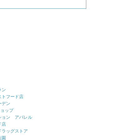
ラン
ストフード店
ーデン
ショップ
ション アパレル
ド店
ドラッグストア
造園