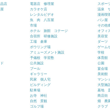
用品店
電器店 修理屋
スポー
車屋
カラオケ店
温泉 
ー
レンタルビデオ
漫画喫
魚 肉 八百屋
パン屋
市場
その他
ホテル 旅館 コテージ
オフィス
合宿所 研修施設
美容室
工場 倉庫
ダーツ
ボウリング場
ゲーム
アミューズメント施設
学校
予備校 学習塾
体育館
ンド
公共施設
公園
プール
宴会場
ギャラリー
美術館
民家 個人宅
マンシ
ビルディング
大型施
駐車場
墓地 
お寺 神社
商店街
自然 景観
畑 農
ゴルフ場
クラブ