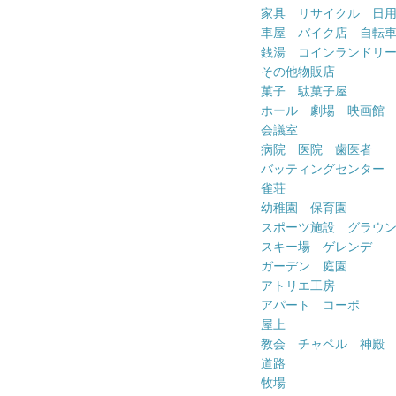
家具 リサイクル 日
車屋 バイク店 自転
銭湯 コインランドリ
その他物販店
菓子 駄菓子屋
ホール 劇場 映画館
会議室
病院 医院 歯医者
バッティングセンター
雀荘
幼稚園 保育園
スポーツ施設 グラウ
スキー場 ゲレンデ
ガーデン 庭園
アトリエ工房
アパート コーポ
屋上
教会 チャペル 神殿
道路
牧場