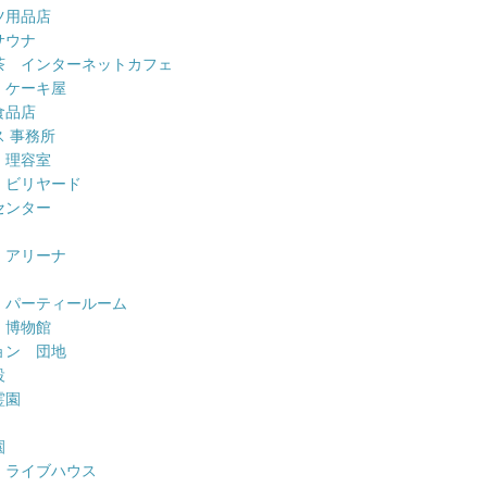
ツ用品店
サウナ
茶 インターネットカフェ
 ケーキ屋
食品店
 事務所
 理容室
 ビリヤード
センター
 アリーナ
 パーティールーム
 博物館
ョン 団地
設
霊園
園
 ライブハウス