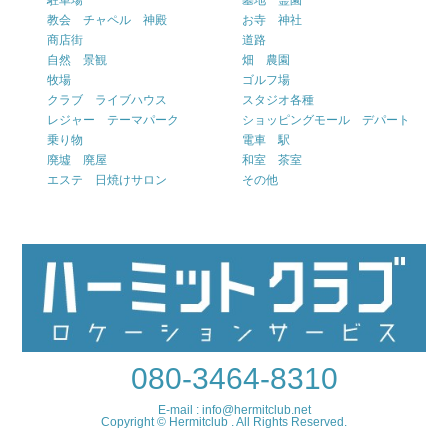
駐車場
墓地 霊園
教会 チャペル 神殿
お寺 神社
商店街
道路
自然 景観
畑 農園
牧場
ゴルフ場
クラブ ライブハウス
スタジオ各種
レジャー テーマパーク
ショッピングモール デパート
乗り物
電車 駅
廃墟 廃屋
和室 茶室
エステ 日焼けサロン
その他
080-3464-8310
E-mail : info@hermitclub.net
Copyright © Hermitclub . All Rights Reserved.