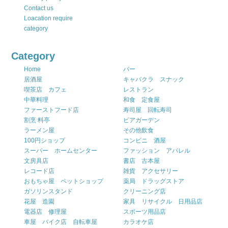
Contact us
Loacation require
category
Category
Home
バー
居酒屋
キャバクラ スナック
喫茶店 カフェ
レストラン
中華料理
和食 定食屋
ファーストフード店
寿司屋 回転寿司
割烹 料亭
ビアガーデン
ラーメン屋
その他飲食
100円ショップ
コンビニ 酒屋
スーパー ホームセンター
ファッション アパレル
文房具店
書店 古本屋
レコード店
雑貨 アクセサリー
おもちゃ屋 ペットショップ
薬局 ドラッグストア
ガソリンスタンド
クリーニング店
花屋 造園
家具 リサイクル 日用品店
電器店 修理屋
スポーツ用品店
車屋 バイク店 自転車屋
カラオケ店