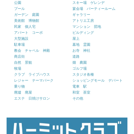
公園
スキー場 ゲレンデ
プール
宴会場 パーティールーム
ガーデン 庭園
ギャラリー
美術館 博物館
アトリエ工房
民家 個人宅
マンション 団地
アパート コーポ
ビルディング
大型施設
屋上
駐車場
墓地 霊園
教会 チャペル 神殿
お寺 神社
商店街
道路
自然 景観
畑 農園
牧場
ゴルフ場
クラブ ライブハウス
スタジオ各種
レジャー テーマパーク
ショッピングモール デパート
乗り物
電車 駅
廃墟 廃屋
和室 茶室
エステ 日焼けサロン
その他