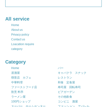
All service
Home
About us
Privacy policy
Contact us
Loacation require
category
Category
Home
バー
居酒屋
キャバクラ スナック
喫茶店 カフェ
レストラン
中華料理
和食 定食屋
ファーストフード店
寿司屋 回転寿司
割烹 料亭
ビアガーデン
ラーメン屋
その他飲食
100円ショップ
コンビニ 酒屋
スーパー ホームセンター
ファッション アパレル