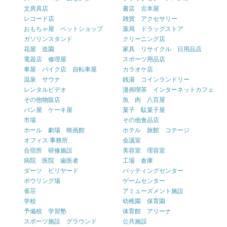
文房具店
書店 古本屋
レコード店
雑貨 アクセサリー
おもちゃ屋 ペットショップ
薬局 ドラッグストア
ガソリンスタンド
クリーニング店
花屋 造園
家具 リサイクル 日用品店
電器店 修理屋
スポーツ用品店
車屋 バイク店 自転車屋
カラオケ店
温泉 サウナ
銭湯 コインランドリー
レンタルビデオ
漫画喫茶 インターネットカフェ
その他物販店
魚 肉 八百屋
パン屋 ケーキ屋
菓子 駄菓子屋
市場
その他食品店
ホール 劇場 映画館
ホテル 旅館 コテージ
オフィス 事務所
会議室
合宿所 研修施設
美容室 理容室
病院 医院 歯医者
工場 倉庫
ダーツ ビリヤード
バッティングセンター
ボウリング場
ゲームセンター
雀荘
アミューズメント施設
学校
幼稚園 保育園
予備校 学習塾
体育館 アリーナ
スポーツ施設 グラウンド
公共施設