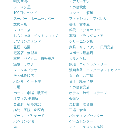
割烹 料亭
ビアガーデン
ラーメン屋
その他飲食
100円ショップ
コンビニ 酒屋
スーパー ホームセンター
ファッション アパレル
文房具店
書店 古本屋
レコード店
雑貨 アクセサリー
おもちゃ屋 ペットショップ
薬局 ドラッグストア
ガソリンスタンド
クリーニング店
花屋 造園
家具 リサイクル 日用品店
電器店 修理屋
スポーツ用品店
車屋 バイク店 自転車屋
カラオケ店
温泉 サウナ
銭湯 コインランドリー
レンタルビデオ
漫画喫茶 インターネットカフェ
その他物販店
魚 肉 八百屋
パン屋 ケーキ屋
菓子 駄菓子屋
市場
その他食品店
ホール 劇場 映画館
ホテル 旅館 コテージ
オフィス 事務所
会議室
合宿所 研修施設
美容室 理容室
病院 医院 歯医者
工場 倉庫
ダーツ ビリヤード
バッティングセンター
ボウリング場
ゲームセンター
雀荘
アミューズメント施設