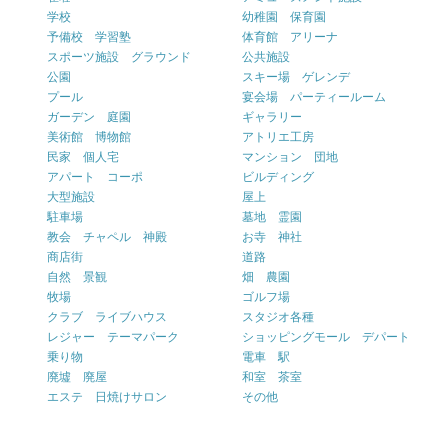
学校
幼稚園 保育園
予備校 学習塾
体育館 アリーナ
スポーツ施設 グラウンド
公共施設
公園
スキー場 ゲレンデ
プール
宴会場 パーティールーム
ガーデン 庭園
ギャラリー
美術館 博物館
アトリエ工房
民家 個人宅
マンション 団地
アパート コーポ
ビルディング
大型施設
屋上
駐車場
墓地 霊園
教会 チャペル 神殿
お寺 神社
商店街
道路
自然 景観
畑 農園
牧場
ゴルフ場
クラブ ライブハウス
スタジオ各種
レジャー テーマパーク
ショッピングモール デパート
乗り物
電車 駅
廃墟 廃屋
和室 茶室
エステ 日焼けサロン
その他