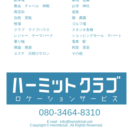
駐車場
墓地 霊園
教会 チャペル 神殿
お寺 神社
商店街
道路
自然 景観
畑 農園
牧場
ゴルフ場
クラブ ライブハウス
スタジオ各種
レジャー テーマパーク
ショッピングモール デパート
乗り物
電車 駅
廃墟 廃屋
和室 茶室
エステ 日焼けサロン
その他
080-3464-8310
E-mail : info@hermitclub.net
Copyright © Hermitclub . All Rights Reserved.