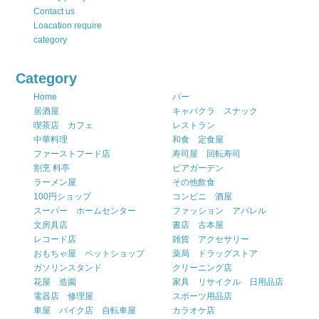
Contact us
Loacation require
category
Category
Home
バー
居酒屋
キャバクラ スナック
喫茶店 カフェ
レストラン
中華料理
和食 定食屋
ファーストフード店
寿司屋 回転寿司
割烹 料亭
ビアガーデン
ラーメン屋
その他飲食
100円ショップ
コンビニ 酒屋
スーパー ホームセンター
ファッション アパレル
文房具店
書店 古本屋
レコード店
雑貨 アクセサリー
おもちゃ屋 ペットショップ
薬局 ドラッグストア
ガソリンスタンド
クリーニング店
花屋 造園
家具 リサイクル 日用品店
電器店 修理屋
スポーツ用品店
車屋 バイク店 自転車屋
カラオケ店