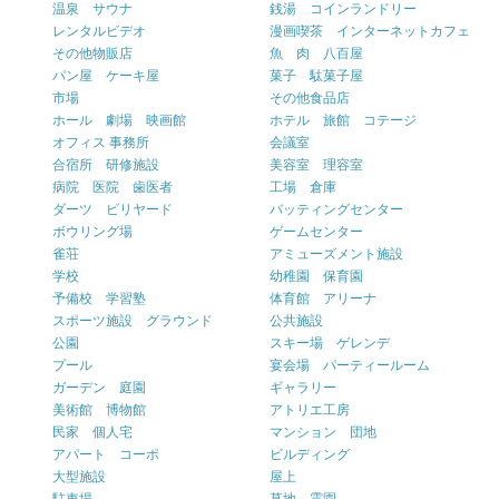
温泉 サウナ
銭湯 コインランドリー
レンタルビデオ
漫画喫茶 インターネットカフェ
その他物販店
魚 肉 八百屋
パン屋 ケーキ屋
菓子 駄菓子屋
市場
その他食品店
ホール 劇場 映画館
ホテル 旅館 コテージ
オフィス 事務所
会議室
合宿所 研修施設
美容室 理容室
病院 医院 歯医者
工場 倉庫
ダーツ ビリヤード
バッティングセンター
ボウリング場
ゲームセンター
雀荘
アミューズメント施設
学校
幼稚園 保育園
予備校 学習塾
体育館 アリーナ
スポーツ施設 グラウンド
公共施設
公園
スキー場 ゲレンデ
プール
宴会場 パーティールーム
ガーデン 庭園
ギャラリー
美術館 博物館
アトリエ工房
民家 個人宅
マンション 団地
アパート コーポ
ビルディング
大型施設
屋上