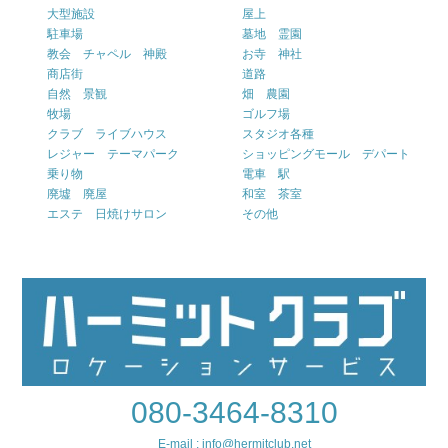
大型施設
屋上
駐車場
墓地 霊園
教会 チャペル 神殿
お寺 神社
商店街
道路
自然 景観
畑 農園
牧場
ゴルフ場
クラブ ライブハウス
スタジオ各種
レジャー テーマパーク
ショッピングモール デパート
乗り物
電車 駅
廃墟 廃屋
和室 茶室
エステ 日焼けサロン
その他
080-3464-8310
E-mail : info@hermitclub.net