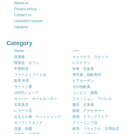
About us
Privacy policy
Contact us
Loacation require
category
Category
Home
バー
居酒屋
キャバクラ スナック
喫茶店 カフェ
レストラン
中華料理
和食 定食屋
ファーストフード店
寿司屋 回転寿司
割烹 料亭
ビアガーデン
ラーメン屋
その他飲食
100円ショップ
コンビニ 酒屋
スーパー ホームセンター
ファッション アパレル
文房具店
書店 古本屋
レコード店
雑貨 アクセサリー
おもちゃ屋 ペットショップ
薬局 ドラッグストア
ガソリンスタンド
クリーニング店
花屋 造園
家具 リサイクル 日用品店