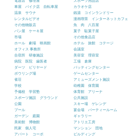
電器店 修理屋
スポーツ用品店
車屋 バイク店 自転車屋
カラオケ店
温泉 サウナ
銭湯 コインランドリー
レンタルビデオ
漫画喫茶 インターネットカフェ
その他物販店
魚 肉 八百屋
パン屋 ケーキ屋
菓子 駄菓子屋
市場
その他食品店
ホール 劇場 映画館
ホテル 旅館 コテージ
オフィス 事務所
会議室
合宿所 研修施設
美容室 理容室
病院 医院 歯医者
工場 倉庫
ダーツ ビリヤード
バッティングセンター
ボウリング場
ゲームセンター
雀荘
アミューズメント施設
学校
幼稚園 保育園
予備校 学習塾
体育館 アリーナ
スポーツ施設 グラウンド
公共施設
公園
スキー場 ゲレンデ
プール
宴会場 パーティールーム
ガーデン 庭園
ギャラリー
美術館 博物館
アトリエ工房
民家 個人宅
マンション 団地
アパート コーポ
ビルディング