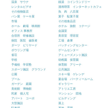
温泉 サウナ
銭湯 コインランドリー
レンタルビデオ
漫画喫茶 インターネットカフェ
その他物販店
魚 肉 八百屋
パン屋 ケーキ屋
菓子 駄菓子屋
市場
その他食品店
ホール 劇場 映画館
ホテル 旅館 コテージ
オフィス 事務所
会議室
合宿所 研修施設
美容室 理容室
病院 医院 歯医者
工場 倉庫
ダーツ ビリヤード
バッティングセンター
ボウリング場
ゲームセンター
雀荘
アミューズメント施設
学校
幼稚園 保育園
予備校 学習塾
体育館 アリーナ
スポーツ施設 グラウンド
公共施設
公園
スキー場 ゲレンデ
プール
宴会場 パーティールーム
ガーデン 庭園
ギャラリー
美術館 博物館
アトリエ工房
民家 個人宅
マンション 団地
アパート コーポ
ビルディング
大型施設
屋上