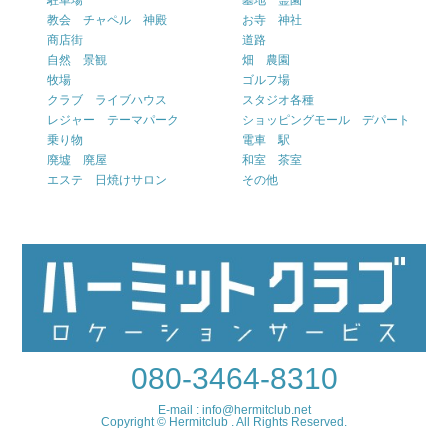
駐車場
墓地 霊園
教会 チャペル 神殿
お寺 神社
商店街
道路
自然 景観
畑 農園
牧場
ゴルフ場
クラブ ライブハウス
スタジオ各種
レジャー テーマパーク
ショッピングモール デパート
乗り物
電車 駅
廃墟 廃屋
和室 茶室
エステ 日焼けサロン
その他
080-3464-8310
E-mail : info@hermitclub.net
Copyright © Hermitclub . All Rights Reserved.