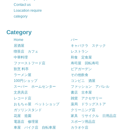
Contact us
Loacation require
category
Category
Home
バー
居酒屋
キャバクラ スナック
喫茶店 カフェ
レストラン
中華料理
和食 定食屋
ファーストフード店
寿司屋 回転寿司
割烹 料亭
ビアガーデン
ラーメン屋
その他飲食
100円ショップ
コンビニ 酒屋
スーパー ホームセンター
ファッション アパレル
文房具店
書店 古本屋
レコード店
雑貨 アクセサリー
おもちゃ屋 ペットショップ
薬局 ドラッグストア
ガソリンスタンド
クリーニング店
花屋 造園
家具 リサイクル 日用品店
電器店 修理屋
スポーツ用品店
車屋 バイク店 自転車屋
カラオケ店