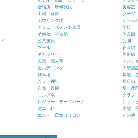
合宿所 研修施設
美容室
工場 倉庫
ダーツ
ボウリング場
ゲーム
アミューズメント施設
学校
予備校 学習塾
体育館
ンド
公共施設
公園
プール
宴会場
ギャラリー
美術館
民家 個人宅
マンシ
ビルディング
大型施
駐車場
墓地 
お寺 神社
商店街
自然 景観
畑 農
ゴルフ場
クラブ
レジャー テーマパーク
ショッ
電車 駅
廃墟 
エステ 日焼けサロン
その他