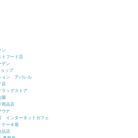
ラン
ストフード店
ーデン
ショップ
ション アパレル
ド店
ドラッグストア
造園
ツ用品店
サウナ
茶 インターネットカフェ
 ケーキ屋
食品店
 事務所