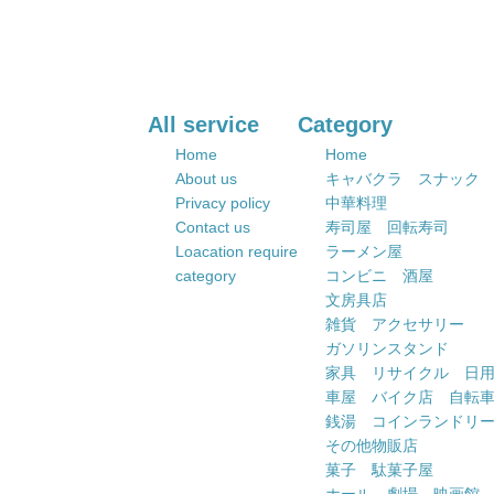
All service
Category
Home
Home
About us
キャバクラ スナック
Privacy policy
中華料理
Contact us
寿司屋 回転寿司
Loacation require
ラーメン屋
category
コンビニ 酒屋
文房具店
雑貨 アクセサリー
ガソリンスタンド
家具 リサイクル 日
車屋 バイク店 自転
銭湯 コインランドリ
その他物販店
菓子 駄菓子屋
ホール 劇場 映画館