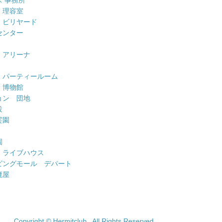
 理容室
 ビリヤード
センター
 アリーナ
 パーティールーム
 博物館
ョン 団地
設
霊園
園
 ライブハウス
ピングモール デパート
廃屋
Copyright © Hermitclub . All Rights Reserved.