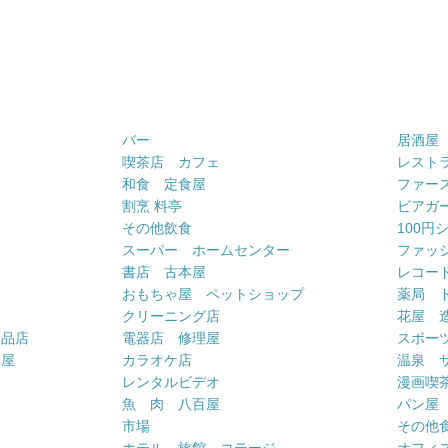
バー
居酒屋
喫茶店 カフェ
レスト
和食 定食屋
ファー
割烹 料亭
ビアガ
その他飲食
100円
スーパー ホームセンター
ファッ
書店 古本屋
レコー
おもちゃ屋 ペットショップ
薬局 
クリーニング店
花屋 
用品店
電器店 修理屋
スポー
車屋
カラオケ店
温泉 
ー
レンタルビデオ
漫画喫
魚 肉 八百屋
パン屋
市場
その他
ホテル 旅館 コテージ
オフィス