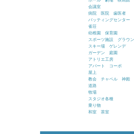
会議室
病院 医院 歯医者
バッティングセンター
雀荘
幼稚園 保育園
スポーツ施設 グラウ
スキー場 ゲレンデ
ガーデン 庭園
アトリエ工房
アパート コーポ
屋上
教会 チャペル 神殿
道路
牧場
スタジオ各種
乗り物
和室 茶室