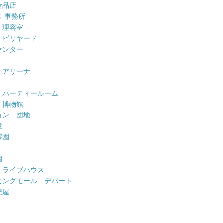
食品店
 事務所
 理容室
 ビリヤード
センター
 アリーナ
 パーティールーム
 博物館
ョン 団地
設
霊園
園
 ライブハウス
ピングモール デパート
廃屋