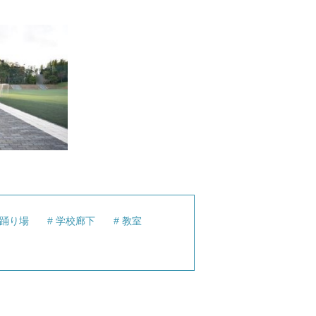
踊り場
学校廊下
教室