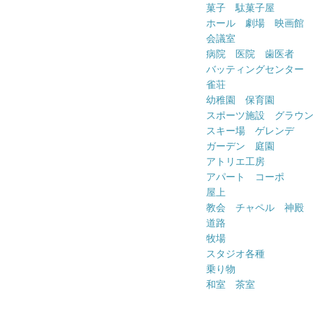
菓子 駄菓子屋
ホール 劇場 映画館
会議室
病院 医院 歯医者
バッティングセンター
雀荘
幼稚園 保育園
スポーツ施設 グラウ
スキー場 ゲレンデ
ガーデン 庭園
アトリエ工房
アパート コーポ
屋上
教会 チャペル 神殿
道路
牧場
スタジオ各種
乗り物
和室 茶室