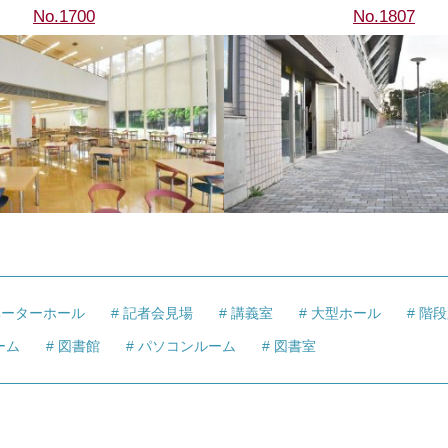
No.1700
No.1807
ベーターホール
記者会見場
講義室
大型ホール
階段
ーム
図書館
パソコンルーム
図書室