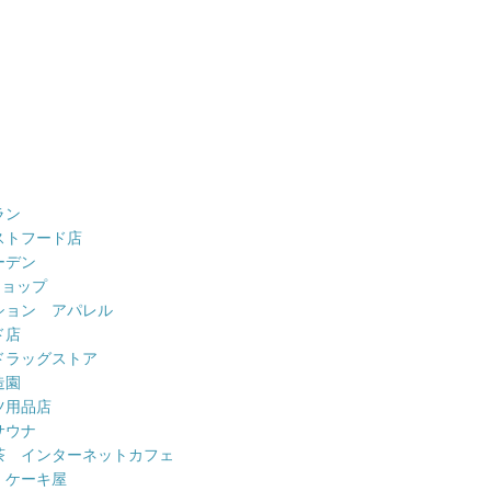
ラン
ストフード店
ーデン
ショップ
ション アパレル
ド店
ドラッグストア
造園
ツ用品店
サウナ
茶 インターネットカフェ
 ケーキ屋