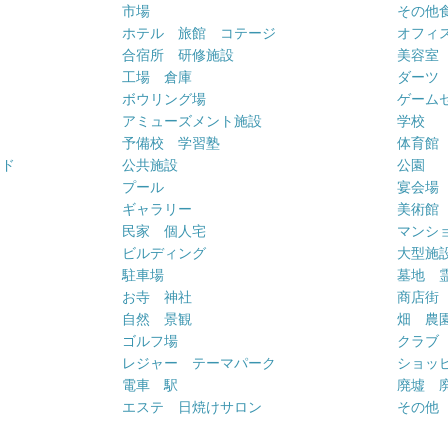
市場
その他
ホテル 旅館 コテージ
オフィス
合宿所 研修施設
美容室
工場 倉庫
ダーツ
ボウリング場
ゲーム
アミューズメント施設
学校
予備校 学習塾
体育館
ンド
公共施設
公園
プール
宴会場
ギャラリー
美術館
民家 個人宅
マンシ
ビルディング
大型施
駐車場
墓地 
お寺 神社
商店街
自然 景観
畑 農
ゴルフ場
クラブ
レジャー テーマパーク
ショッ
電車 駅
廃墟 
エステ 日焼けサロン
その他