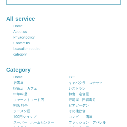
All service
Home
About us
Privacy policy
Contact us
Loacation require
category
Category
Home
バー
居酒屋
キャバクラ スナック
喫茶店 カフェ
レストラン
中華料理
和食 定食屋
ファーストフード店
寿司屋 回転寿司
割烹 料亭
ビアガーデン
ラーメン屋
その他飲食
100円ショップ
コンビニ 酒屋
スーパー ホームセンター
ファッション アパレル