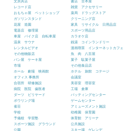
文房具店
書店 古本屋
レコード店
雑貨 アクセサリー
おもちゃ屋 ペットショップ
薬局 ドラッグストア
ガソリンスタンド
クリーニング店
花屋 造園
家具 リサイクル 日用品店
電器店 修理屋
スポーツ用品店
車屋 バイク店 自転車屋
カラオケ店
温泉 サウナ
銭湯 コインランドリー
レンタルビデオ
漫画喫茶 インターネットカフェ
その他物販店
魚 肉 八百屋
パン屋 ケーキ屋
菓子 駄菓子屋
市場
その他食品店
ホール 劇場 映画館
ホテル 旅館 コテージ
オフィス 事務所
会議室
合宿所 研修施設
美容室 理容室
病院 医院 歯医者
工場 倉庫
ダーツ ビリヤード
バッティングセンター
ボウリング場
ゲームセンター
雀荘
アミューズメント施設
学校
幼稚園 保育園
予備校 学習塾
体育館 アリーナ
スポーツ施設 グラウンド
公共施設
公園
スキー場 ゲレンデ