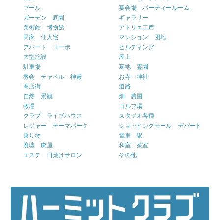
プール
宴会場 パーティールーム
ガーデン 庭園
ギャラリー
美術館 博物館
アトリエ工房
民家 個人宅
マンション 団地
アパート コーポ
ビルディング
大型施設
屋上
駐車場
墓地 霊園
教会 チャペル 神殿
お寺 神社
商店街
道路
自然 景観
畑 農園
牧場
ゴルフ場
クラブ ライブハウス
スタジオ各種
レジャー テーマパーク
ショッピングモール デパート
乗り物
電車 駅
廃墟 廃屋
和室 茶室
エステ 日焼けサロン
その他