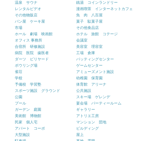
温泉 サウナ
銭湯 コインランドリー
レンタルビデオ
漫画喫茶 インターネットカフェ
その他物販店
魚 肉 八百屋
パン屋 ケーキ屋
菓子 駄菓子屋
市場
その他食品店
ホール 劇場 映画館
ホテル 旅館 コテージ
オフィス 事務所
会議室
合宿所 研修施設
美容室 理容室
病院 医院 歯医者
工場 倉庫
ダーツ ビリヤード
バッティングセンター
ボウリング場
ゲームセンター
雀荘
アミューズメント施設
学校
幼稚園 保育園
予備校 学習塾
体育館 アリーナ
スポーツ施設 グラウンド
公共施設
公園
スキー場 ゲレンデ
プール
宴会場 パーティールーム
ガーデン 庭園
ギャラリー
美術館 博物館
アトリエ工房
民家 個人宅
マンション 団地
アパート コーポ
ビルディング
大型施設
屋上