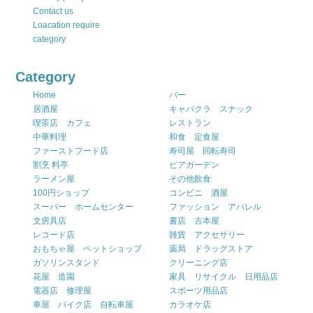
Contact us
Loacation require
category
Category
Home
バー
居酒屋
キャバクラ スナック
喫茶店 カフェ
レストラン
中華料理
和食 定食屋
ファーストフード店
寿司屋 回転寿司
割烹 料亭
ビアガーデン
ラーメン屋
その他飲食
100円ショップ
コンビニ 酒屋
スーパー ホームセンター
ファッション アパレル
文房具店
書店 古本屋
レコード店
雑貨 アクセサリー
おもちゃ屋 ペットショップ
薬局 ドラッグストア
ガソリンスタンド
クリーニング店
花屋 造園
家具 リサイクル 日用品店
電器店 修理屋
スポーツ用品店
車屋 バイク店 自転車屋
カラオケ店