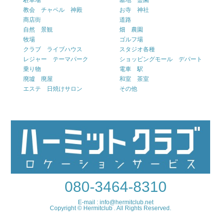
駐車場
墓地 霊園
教会 チャペル 神殿
お寺 神社
商店街
道路
自然 景観
畑 農園
牧場
ゴルフ場
クラブ ライブハウス
スタジオ各種
レジャー テーマパーク
ショッピングモール デパート
乗り物
電車 駅
廃墟 廃屋
和室 茶室
エステ 日焼けサロン
その他
080-3464-8310
E-mail : info@hermitclub.net
Copyright © Hermitclub . All Rights Reserved.