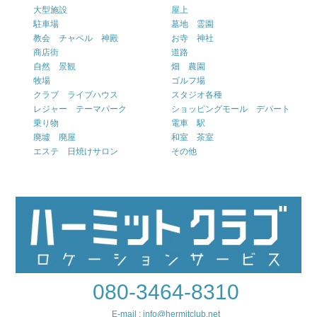
大型施設
屋上
駐車場
墓地 霊園
教会 チャペル 神殿
お寺 神社
商店街
道路
自然 景観
畑 農園
牧場
ゴルフ場
クラブ ライブハウス
スタジオ各種
レジャー テーマパーク
ショッピングモール デパート
乗り物
電車 駅
廃墟 廃屋
和室 茶室
エステ 日焼けサロン
その他
080-3464-8310
E-mail : info@hermitclub.net