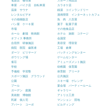
電器店 修理屋
スポーツ用品店
車屋 バイク店 自転車屋
カラオケ店
温泉 サウナ
銭湯 コインランドリー
レンタルビデオ
漫画喫茶 インターネットカフェ
その他物販店
魚 肉 八百屋
パン屋 ケーキ屋
菓子 駄菓子屋
市場
その他食品店
ホール 劇場 映画館
ホテル 旅館 コテージ
オフィス 事務所
会議室
合宿所 研修施設
美容室 理容室
病院 医院 歯医者
工場 倉庫
ダーツ ビリヤード
バッティングセンター
ボウリング場
ゲームセンター
雀荘
アミューズメント施設
学校
幼稚園 保育園
予備校 学習塾
体育館 アリーナ
スポーツ施設 グラウンド
公共施設
公園
スキー場 ゲレンデ
プール
宴会場 パーティールーム
ガーデン 庭園
ギャラリー
美術館 博物館
アトリエ工房
民家 個人宅
マンション 団地
アパート コーポ
ビルディング