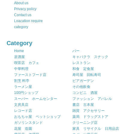
About us
Privacy policy
Contact us
Loacation require
category
Category
Home
バー
居酒屋
キャバクラ スナック
喫茶店 カフェ
レストラン
中華料理
和食 定食屋
ファーストフード店
寿司屋 回転寿司
割烹 料亭
ビアガーデン
ラーメン屋
その他飲食
100円ショップ
コンビニ 酒屋
スーパー ホームセンター
ファッション アパレル
文房具店
書店 古本屋
レコード店
雑貨 アクセサリー
おもちゃ屋 ペットショップ
薬局 ドラッグストア
ガソリンスタンド
クリーニング店
花屋 造園
家具 リサイクル 日用品店