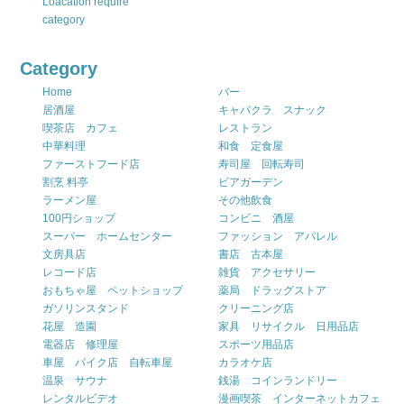
Loacation require
category
Category
Home
バー
居酒屋
キャバクラ スナック
喫茶店 カフェ
レストラン
中華料理
和食 定食屋
ファーストフード店
寿司屋 回転寿司
割烹 料亭
ビアガーデン
ラーメン屋
その他飲食
100円ショップ
コンビニ 酒屋
スーパー ホームセンター
ファッション アパレル
文房具店
書店 古本屋
レコード店
雑貨 アクセサリー
おもちゃ屋 ペットショップ
薬局 ドラッグストア
ガソリンスタンド
クリーニング店
花屋 造園
家具 リサイクル 日用品店
電器店 修理屋
スポーツ用品店
車屋 バイク店 自転車屋
カラオケ店
温泉 サウナ
銭湯 コインランドリー
レンタルビデオ
漫画喫茶 インターネットカフェ