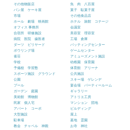
その他物販店
魚 肉 八百屋
パン屋 ケーキ屋
菓子 駄菓子屋
市場
その他食品店
ホール 劇場 映画館
ホテル 旅館 コテージ
オフィス 事務所
会議室
合宿所 研修施設
美容室 理容室
病院 医院 歯医者
工場 倉庫
ダーツ ビリヤード
バッティングセンター
ボウリング場
ゲームセンター
雀荘
アミューズメント施設
学校
幼稚園 保育園
予備校 学習塾
体育館 アリーナ
スポーツ施設 グラウンド
公共施設
公園
スキー場 ゲレンデ
プール
宴会場 パーティールーム
ガーデン 庭園
ギャラリー
美術館 博物館
アトリエ工房
民家 個人宅
マンション 団地
アパート コーポ
ビルディング
大型施設
屋上
駐車場
墓地 霊園
教会 チャペル 神殿
お寺 神社