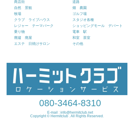
商店街
道路
自然 景観
畑 農園
牧場
ゴルフ場
クラブ ライブハウス
スタジオ各種
レジャー テーマパーク
ショッピングモール デパート
乗り物
電車 駅
廃墟 廃屋
和室 茶室
エステ 日焼けサロン
その他
080-3464-8310
E-mail : info@hermitclub.net
Copyright © Hermitclub . All Rights Reserved.