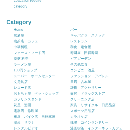
Loacation require
category
Category
Home
バー
居酒屋
キャバクラ スナック
喫茶店 カフェ
レストラン
中華料理
和食 定食屋
ファーストフード店
寿司屋 回転寿司
割烹 料亭
ビアガーデン
ラーメン屋
その他飲食
100円ショップ
コンビニ 酒屋
スーパー ホームセンター
ファッション アパレル
文房具店
書店 古本屋
レコード店
雑貨 アクセサリー
おもちゃ屋 ペットショップ
薬局 ドラッグストア
ガソリンスタンド
クリーニング店
花屋 造園
家具 リサイクル 日用品店
電器店 修理屋
スポーツ用品店
車屋 バイク店 自転車屋
カラオケ店
温泉 サウナ
銭湯 コインランドリー
レンタルビデオ
漫画喫茶 インターネットカフェ