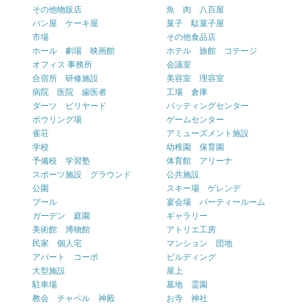
その他物販店
魚 肉 八百屋
パン屋 ケーキ屋
菓子 駄菓子屋
市場
その他食品店
ホール 劇場 映画館
ホテル 旅館 コテージ
オフィス 事務所
会議室
合宿所 研修施設
美容室 理容室
病院 医院 歯医者
工場 倉庫
ダーツ ビリヤード
バッティングセンター
ボウリング場
ゲームセンター
雀荘
アミューズメント施設
学校
幼稚園 保育園
予備校 学習塾
体育館 アリーナ
スポーツ施設 グラウンド
公共施設
公園
スキー場 ゲレンデ
プール
宴会場 パーティールーム
ガーデン 庭園
ギャラリー
美術館 博物館
アトリエ工房
民家 個人宅
マンション 団地
アパート コーポ
ビルディング
大型施設
屋上
駐車場
墓地 霊園
教会 チャペル 神殿
お寺 神社