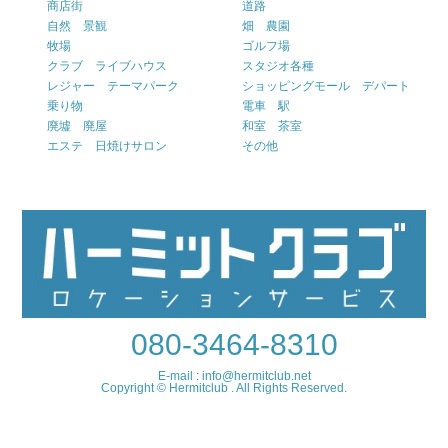
商店街
道路
自然 景観
畑 農園
牧場
ゴルフ場
クラブ ライブハウス
スタジオ各種
レジャー テーマパーク
ショッピングモール デパート
乗り物
電車 駅
廃墟 廃屋
和室 茶室
エステ 日焼けサロン
その他
080-3464-8310
E-mail : info@hermitclub.net
Copyright © Hermitclub . All Rights Reserved.