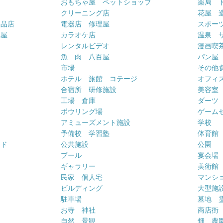
おもちゃ屋 ペットショップ
薬局 
クリーニング店
花屋 
用品店
電器店 修理屋
スポー
車屋
カラオケ店
温泉 
ー
レンタルビデオ
漫画喫
魚 肉 八百屋
パン屋
市場
その他
ホテル 旅館 コテージ
オフィス
合宿所 研修施設
美容室
工場 倉庫
ダーツ
ボウリング場
ゲーム
アミューズメント施設
学校
予備校 学習塾
体育館
ンド
公共施設
公園
プール
宴会場
ギャラリー
美術館
民家 個人宅
マンシ
ビルディング
大型施
駐車場
墓地 
お寺 神社
商店街
自然 景観
畑 農