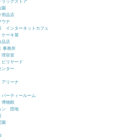
ドラッグストア
造園
ツ用品店
サウナ
茶 インターネットカフェ
 ケーキ屋
食品店
 事務所
 理容室
 ビリヤード
センター
 アリーナ
 パーティールーム
 博物館
ョン 団地
設
霊園
園