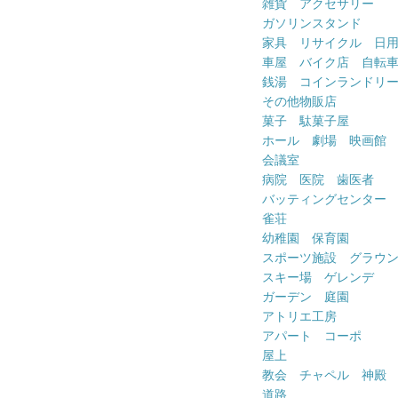
雑貨 アクセサリー
ガソリンスタンド
家具 リサイクル 日
車屋 バイク店 自転
銭湯 コインランドリ
その他物販店
菓子 駄菓子屋
ホール 劇場 映画館
会議室
病院 医院 歯医者
バッティングセンター
雀荘
幼稚園 保育園
スポーツ施設 グラウ
スキー場 ゲレンデ
ガーデン 庭園
アトリエ工房
アパート コーポ
屋上
教会 チャペル 神殿
道路