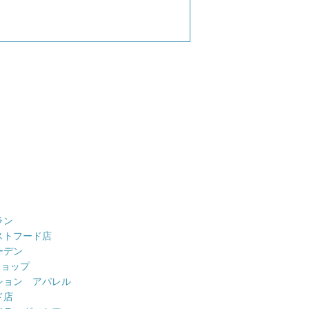
ラン
ストフード店
ーデン
ショップ
ション アパレル
ド店