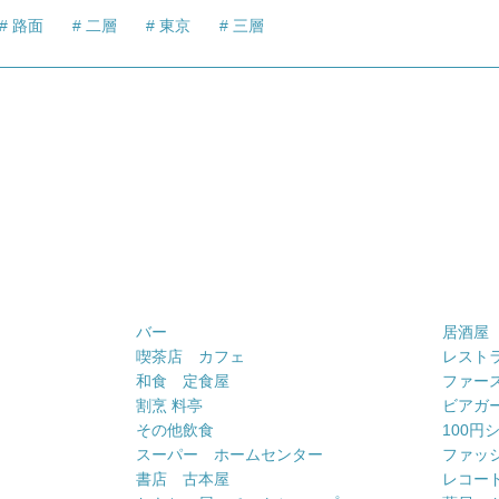
路面
二層
東京
三層
バー
居酒屋
喫茶店 カフェ
レスト
和食 定食屋
ファー
割烹 料亭
ビアガ
その他飲食
100円
スーパー ホームセンター
ファッ
書店 古本屋
レコー