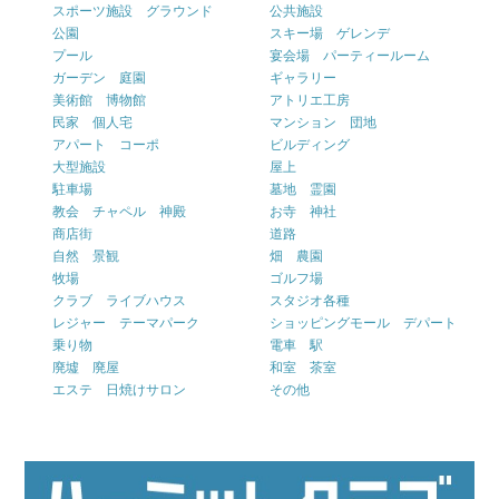
スポーツ施設 グラウンド
公共施設
公園
スキー場 ゲレンデ
プール
宴会場 パーティールーム
ガーデン 庭園
ギャラリー
美術館 博物館
アトリエ工房
民家 個人宅
マンション 団地
アパート コーポ
ビルディング
大型施設
屋上
駐車場
墓地 霊園
教会 チャペル 神殿
お寺 神社
商店街
道路
自然 景観
畑 農園
牧場
ゴルフ場
クラブ ライブハウス
スタジオ各種
レジャー テーマパーク
ショッピングモール デパート
乗り物
電車 駅
廃墟 廃屋
和室 茶室
エステ 日焼けサロン
その他