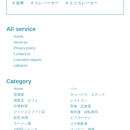
催事
エレベーター
エスカレーター
All service
Home
About us
Privacy policy
Contact us
Loacation require
category
Category
Home
バー
居酒屋
キャバクラ スナック
喫茶店 カフェ
レストラン
中華料理
和食 定食屋
ファーストフード店
寿司屋 回転寿司
割烹 料亭
ビアガーデン
ラーメン屋
その他飲食
100円ショップ
コンビニ 酒屋