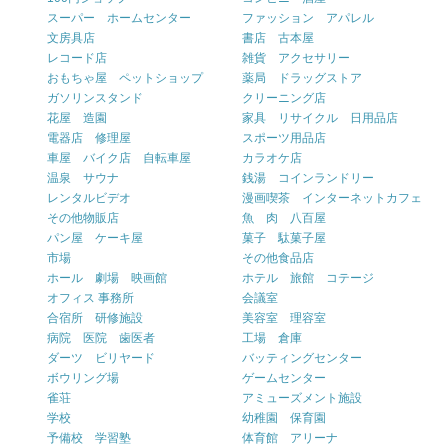
スーパー ホームセンター
ファッション アパレル
文房具店
書店 古本屋
レコード店
雑貨 アクセサリー
おもちゃ屋 ペットショップ
薬局 ドラッグストア
ガソリンスタンド
クリーニング店
花屋 造園
家具 リサイクル 日用品店
電器店 修理屋
スポーツ用品店
車屋 バイク店 自転車屋
カラオケ店
温泉 サウナ
銭湯 コインランドリー
レンタルビデオ
漫画喫茶 インターネットカフェ
その他物販店
魚 肉 八百屋
パン屋 ケーキ屋
菓子 駄菓子屋
市場
その他食品店
ホール 劇場 映画館
ホテル 旅館 コテージ
オフィス 事務所
会議室
合宿所 研修施設
美容室 理容室
病院 医院 歯医者
工場 倉庫
ダーツ ビリヤード
バッティングセンター
ボウリング場
ゲームセンター
雀荘
アミューズメント施設
学校
幼稚園 保育園
予備校 学習塾
体育館 アリーナ